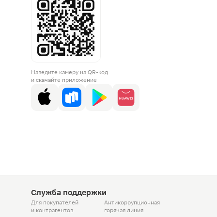
Наведите камеру на QR-код
и скачайте приложение
Служба поддержки
Для покупателей
Антикоррупционная
и контрагентов
горячая линия