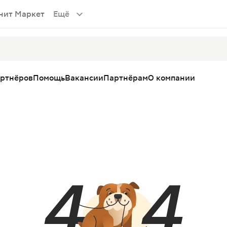
нит Маркет
Ещё
артнёров
Помощь
Вакансии
Партнёрам
О компании