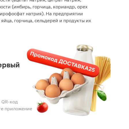
ости (имбирь, горчица, кориандр, орех
пирофосфат натрия). На предприятии
 яйца, горчица, сельдерей и продукты их
ервый
 QR-код
те приложение