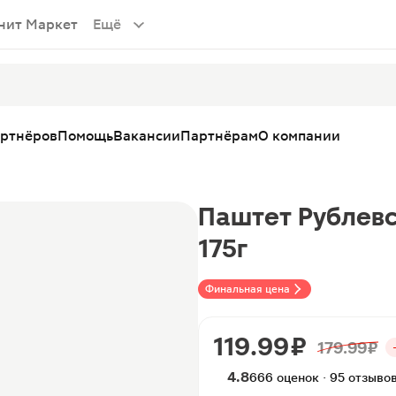
нит Маркет
Ещё
артнёров
Помощь
Вакансии
Партнёрам
О компании
Паштет Рублевс
175г
Финальная цена
119.99 ₽
179.99 ₽
4.8
666 оценок · 95 отзыво