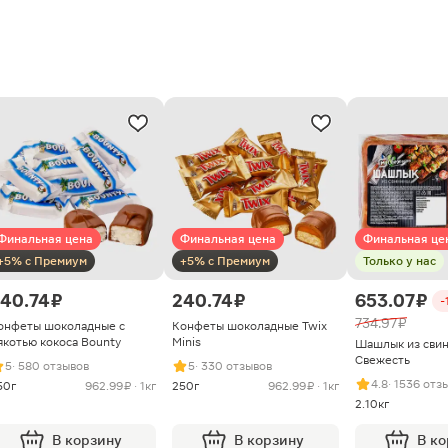
Финальная цена
Финальная цена
Финальная це
+5% с Премиум
+5% с Премиум
Только у нас
40.74 ₽
240.74 ₽
653.07 ₽
-
734.97 ₽
онфеты шоколадные с
Конфеты шоколадные Twix
якотью кокоса Bounty
Minis
Шашлык из сви
Свежесть
5
· 580 отзывов
5
· 330 отзывов
4.8
· 1536 отз
50г
962.99 ₽ · 1кг
250г
962.99 ₽ · 1кг
2.10кг
В корзину
В корзину
В к