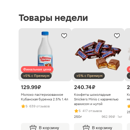
Товары недели
Финальная цена
+5% с Премиум
+5% с Премиум
129.99 ₽
240.74 ₽
2
Молоко пастеризованное
Конфеты шоколадные
К
Кубанская буренка 2.5% 1.4л
Snickers Minis с карамелью
м
арахисом и нугой
5
· 639 отзывов
5
· 417 отзывов
2
250г
962.99 ₽ · 1кг
В корзину
В корзину