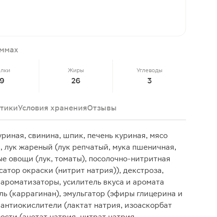
аммах
елки
Жиры
Углеводы
9
26
3
тики
Условия хранения
Отзывы
уриная, свинина, шпик, печень куриная, мясо
, лук жареный (лук репчатый, мука пшеничная,
ые овощи (лук, томаты), посолочно-нитритная
сатор окраски (нитрит натрия)), декстроза,
 ароматизаторы, усилитель вкуса и аромата
ель (каррагинан), эмульгатор (эфиры глицерина и
 антиокислители (лактат натрия, изоаскорбат
ости (ацетат натрия, цитрат натрия,