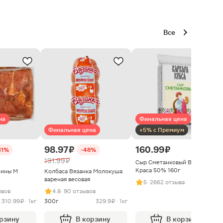
Все
на
Финальная цена
Финальная цена
+5% с Премиум
98.97 ₽
160.99 ₽
11%
-48%
191.99 ₽
Сыр Сметанковый Варвара
Краса 50% 160г
нины М
Колбаса Вязанка Молокуша
вареная весовая
5
· 2662 отзыва
ывов
4.8
· 90 отзывов
310.99 ₽ · 1кг
300г
329.9 ₽ · 1кг
орзину
В корзину
В корзину