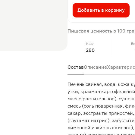
Добавить в корзину
Пищевая ценность в 100 гр
Ккал
Б
280
Состав
Описание
Характерис
Печень свиная, вода, кожа к
утки, крахмал картофельный
масло растительное), сушен
смесь (соль поваренная, фик
сахар, экстракты пряностей,
(глутамат натрия), загустит
лимонной и жирных кислот),
натрия), регуляторы кислотн