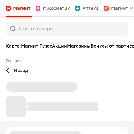
Магнит
М.Косметик
Аптека
Магнит М
Карта Магнит Плюс
Акции
Магазины
Бонусы от партнё
Главная
Назад