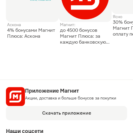
Ясно
30% бон
Аскона
Магнит:
Магнит 
4% бонусами Магнит
до 4500 бонусов
оплату 
Плюса: Аскона
Магнит Плюса: за
сессии: 
каждую банковскую
карту
Приложение Магнит
Акции, доставка и больше бонусов за покупки
Скачать приложение
Наши соцсети