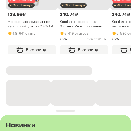
Финальная цена
Финальная 
+5% с Премиум
+5% с Премиум
+5% с Пре
129.99 ₽
240.74 ₽
240.74 ₽
Молоко пастеризованное
Конфеты шоколадные
Конфеты ш
Кубанская буренка 2.5% 1.4л
Snickers Minis с карамелью
мякотью ко
арахисом и нугой
4.8
· 641 отзыв
5
· 419 отзывов
5
· 580 о
250г
962.99 ₽ · 1кг
250г
В корзину
В корзину
Новинки