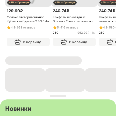
+5% с Премиум
+5% с Премиум
+5% с Пре
129.99 ₽
240.74 ₽
240.74 ₽
Молоко пастеризованное
Конфеты шоколадные
Конфеты ш
Кубанская буренка 2.5% 1.4л
Snickers Minis с карамелью
мякотью ко
арахисом и нугой
4.9
· 638 отзывов
5
· 416 отзывов
4.9
· 580
250г
962.99 ₽ · 1кг
250г
В корзину
В корзину
Новинки