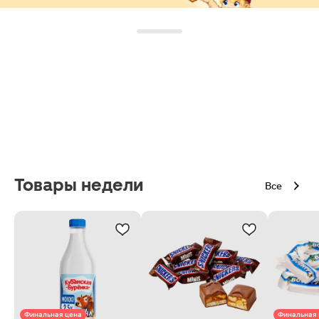
Товары недели
Все
Финальная цена
Финальная 