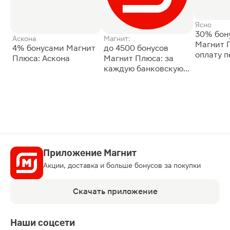
Ясно
30% бон
Аскона
Магнит:
Магнит 
4% бонусами Магнит
до 4500 бонусов
оплату 
Плюса: Аскона
Магнит Плюса: за
сессии: 
каждую банковскую
карту
Приложение Магнит
Акции, доставка и больше бонусов за покупки
Скачать приложение
Наши соцсети