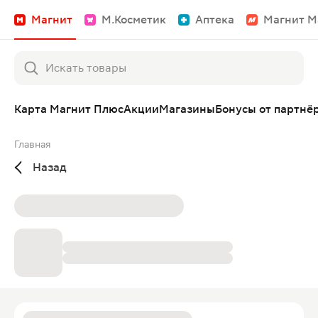
Магнит
М.Косметик
Аптека
Магнит М
Карта Магнит Плюс
Акции
Магазины
Бонусы от партнё
Главная
Назад