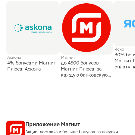
Ясно
30% бон
Аскона
Магнит:
Магнит 
4% бонусами Магнит
до 4500 бонусов
оплату 
Плюса: Аскона
Магнит Плюса: за
сессии: 
каждую банковскую
карту
Приложение Магнит
Акции, доставка и больше бонусов за покупки