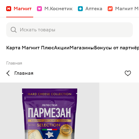
Магнит
М.Косметик
Аптека
Магнит М
Карта Магнит Плюс
Акции
Магазины
Бонусы от партнё
Главная
Главная