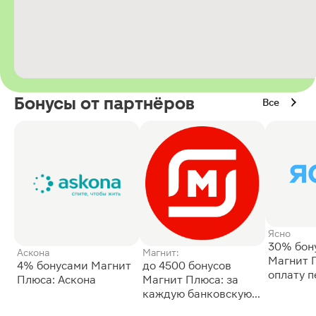
Бонусы от партнёров
Все
Ясно
30% бон
Аскона
Магнит:
Магнит 
4% бонусами Магнит
до 4500 бонусов
оплату 
Плюса: Аскона
Магнит Плюса: за
сессии: 
каждую банковскую
карту