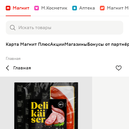
Магнит
М.Косметик
Аптека
Магнит М
Карта Магнит Плюс
Акции
Магазины
Бонусы от партнё
Главная
Главная