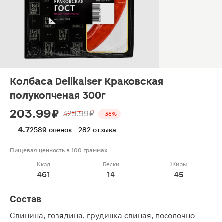
Колбаса Delikaiser Краковская
полукопченая 300г
203.99 ₽
329.99 ₽
-38%
4.7
2589 оценок · 282 отзыва
Пищевая ценность в 100 граммах
Ккал
Белки
Жиры
461
14
45
Состав
Свинина, говядина, грудинка свиная, посолочно-