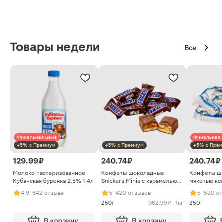
Товары недели
Все
Финальная цена
Финальная 
+5% с Премиум
+5% с Премиум
+5% с Пре
129.99 ₽
240.74 ₽
240.74 ₽
Молоко пастеризованное
Конфеты шоколадные
Конфеты ш
Кубанская буренка 2.5% 1.4л
Snickers Minis с карамелью
мякотью ко
арахисом и нугой
4.9
· 642 отзыва
5
· 420 отзывов
5
· 580 о
250г
962.99 ₽ · 1кг
250г
В корзину
В корзину