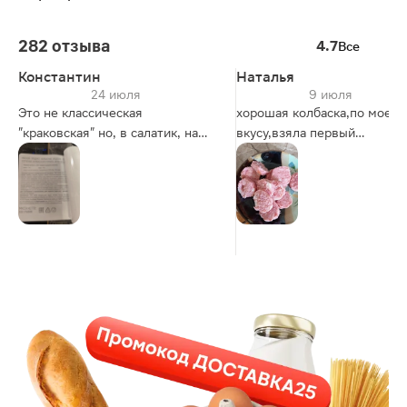
282 отзыва
4.7
Все
Константин
Наталья
24 июля
9 июля
Это не классическая
хорошая колбаска,по моему
"краковская" но, в салатик, на
вкусу,взяла первый
бутерброд -хорошо подойдет.
раз,понравилась.
Состав на фото -норм)) Цена, а
сейчас со скидкой, смотрится
-хорошо. Брать можно)