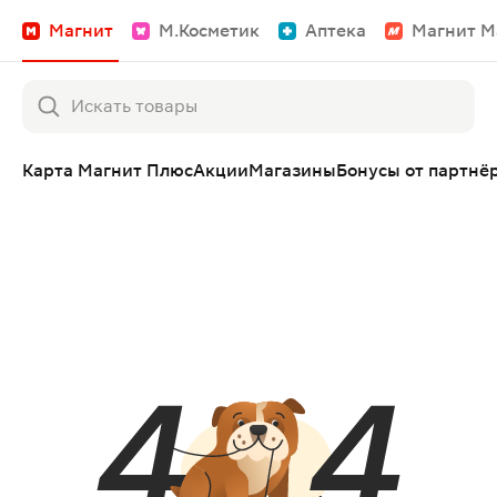
Магнит
М.Косметик
Аптека
Магнит М
Карта Магнит Плюс
Акции
Магазины
Бонусы от партнё