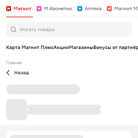
Магнит
М.Косметик
Аптека
Магнит М
Карта Магнит Плюс
Акции
Магазины
Бонусы от партнё
Главная
Назад