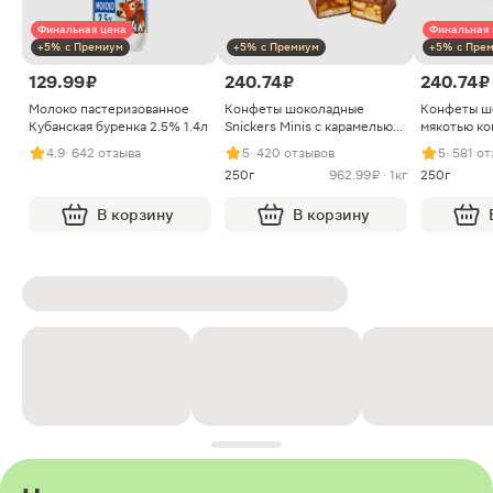
Финальная цена
Финальная 
+5% с Премиум
+5% с Премиум
+5% с Пре
129.99 ₽
240.74 ₽
240.74 ₽
Молоко пастеризованное
Конфеты шоколадные
Конфеты ш
Кубанская буренка 2.5% 1.4л
Snickers Minis с карамелью
мякотью ко
арахисом и нугой
4.9
· 642 отзыва
5
· 420 отзывов
5
· 581 о
250г
962.99 ₽ · 1кг
250г
В корзину
В корзину