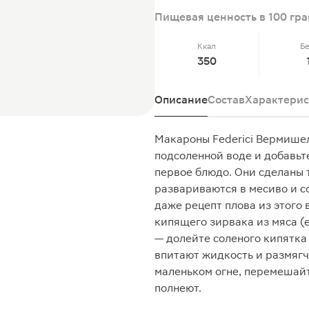
Пищевая ценность в 100 гр
Ккал
Б
350
Описание
Состав
Характерис
Макароны Federici Вермишел
подсоленной воде и добавьте
первое блюдо. Они сделаны 
развариваются в месиво и с
даже рецепт плова из этого 
кипящего зирвака из мяса (
— долейте соленого кипятка 
впитают жидкость и размяг
маленьком огне, перемешайте
полнеют.