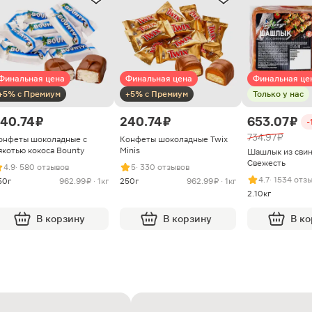
Финальная цена
Финальная цена
Финальная це
+5% с Премиум
+5% с Премиум
Только у нас
40.74 ₽
240.74 ₽
653.07 ₽
-
734.97 ₽
онфеты шоколадные с
Конфеты шоколадные Twix
якотью кокоса Bounty
Minis
Шашлык из сви
Свежесть
4.9
· 580 отзывов
5
· 330 отзывов
4.7
· 1534 отз
50г
962.99 ₽ · 1кг
250г
962.99 ₽ · 1кг
2.10кг
В корзину
В корзину
В к