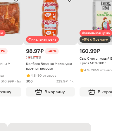
на
Финальная цена
Финальная цена
+5% с Премиум
98.97 ₽
160.99 ₽
11%
-48%
191.99 ₽
Сыр Сметанковый Варвара
Краса 50% 160г
нины М
Колбаса Вязанка Молокуша
вареная весовая
4.9
· 2659 отзывов
ыва
4.8
· 90 отзывов
310.99 ₽ · 1кг
300г
329.9 ₽ · 1кг
орзину
В корзину
В корзину