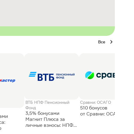
Все
ВТБ НПФ Пенсионный
Сравни: ОСАГО
510 бонусов
Фонд
3,5% бонусами
сами
Магнит Плюса за
а:
личные взносы: НПФ
р
ВТБ