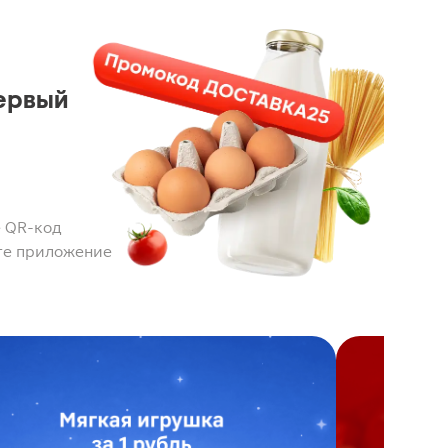
ервый
 QR-код
те приложение