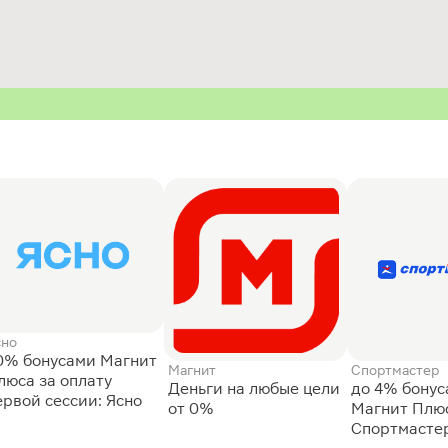
сно
0% бонусами Магнит
Магнит
Спортмастер
люса за оплату
Деньги на любые цели
до 4% бону
ервой сессии: Ясно
от 0%
Магнит Плюс
Спортмасте