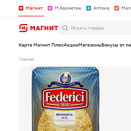
Магнит
М.Косметик
Аптека
Маг
Карта Магнит Плюс
Акции
Магазины
Бонусы от п
Главная