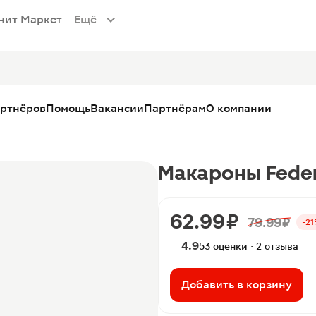
нит Маркет
Ещё
артнёров
Помощь
Вакансии
Партнёрам
О компании
Макароны Feder
62.99 ₽
79.99 ₽
-2
4.9
53 оценки · 2 отзыва
Добавить в корзину