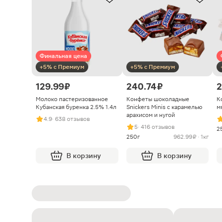
Финальная цена
+5% с Премиум
+5% с Премиум
129.99 ₽
240.74 ₽
2
Молоко пастеризованное
Конфеты шоколадные
К
Кубанская буренка 2.5% 1.4л
Snickers Minis с карамелью
м
арахисом и нугой
4.9
· 638 отзывов
5
· 416 отзывов
2
250г
962.99 ₽ · 1кг
В корзину
В корзину