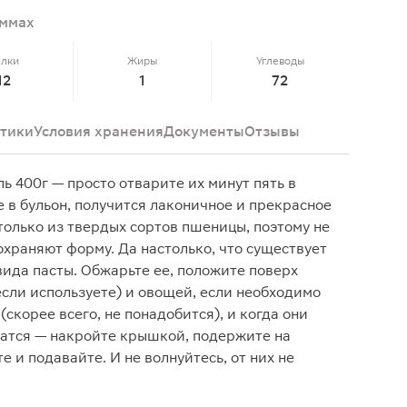
аммах
елки
Жиры
Углеводы
12
1
72
тики
Условия хранения
Документы
Отзывы
ь 400г — просто отварите их минут пять в
 в бульон, получится лаконичное и прекрасное
только из твердых сортов пшеницы, поэтому не
охраняют форму. Да настолько, что существует
вида пасты. Обжарьте ее, положите поверх
если используете) и овощей, если необходимо
(скорее всего, не понадобится), и когда они
чатся — накройте крышкой, подержите на
 и подавайте. И не волнуйтесь, от них не