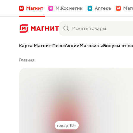
Магнит
М.Косметик
Аптека
Маг
Карта Магнит Плюс
Акции
Магазины
Бонусы от п
Главная
товар 18+