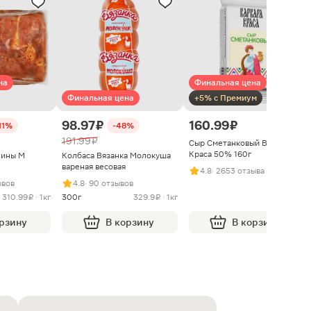
на
Финальная цена
Финальная цена
+5% с Премиум
98.97 ₽
160.99 ₽
11%
-48%
191.99 ₽
Сыр Сметанковый Варвара
Краса 50% 160г
нины М
Колбаса Вязанка Молокуша
вареная весовая
4.8
· 2653 отзыва
ывов
4.8
· 90 отзывов
310.99 ₽ · 1кг
300г
329.9 ₽ · 1кг
орзину
В корзину
В корзину