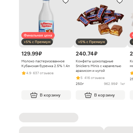
Финальная цена
+5% с Премиум
+5% с Премиум
129.99 ₽
240.74 ₽
2
Молоко пастеризованное
Конфеты шоколадные
К
Кубанская буренка 2.5% 1.4л
Snickers Minis с карамелью
м
арахисом и нугой
4.9
· 637 отзывов
5
· 416 отзывов
2
250г
962.99 ₽ · 1кг
В корзину
В корзину