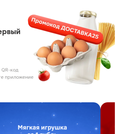
ервый
 QR-код
те приложение