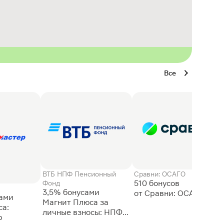
Все
ВТБ НПФ Пенсионный
Сравни: ОСАГО
510 бонусов
Фонд
3,5% бонусами
сами
Магнит Плюса за
а:
личные взносы: НПФ
р
ВТБ