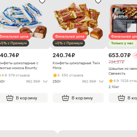
Финальная цена
Финальная цена
Финальная це
+5% с Премиум
+5% с Премиум
Только у нас
40.74 ₽
240.74 ₽
653.07 ₽
-
734.97 ₽
онфеты шоколадные с
Конфеты шоколадные Twix
якотью кокоса Bounty
Minis
Шашлык из сви
Свежесть
4.9
· 579 отзывов
5
· 330 отзывов
4.9
· 1528 отз
50г
962.99 ₽ · 1кг
250г
962.99 ₽ · 1кг
2.10кг
В корзину
В корзину
В к