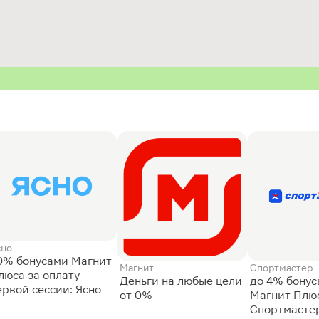
сно
0% бонусами Магнит
Магнит
Спортмастер
люса за оплату
Деньги на любые цели
до 4% бону
ервой сессии: Ясно
от 0%
Магнит Плюс
Спортмасте