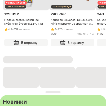
Финальная цена
Финал
+5% с Премиум
+5% с Премиум
+5% с
129.99 ₽
240.74 ₽
240.
Молоко пастеризованное
Конфеты шоколадные Snickers
Конфе
Кубанская буренка 2.5% 1.4л
Minis с карамелью арахисом и
мякоть
нугой
4.9
· 638 отзывов
5
· 417 отзывов
4.9
250г
962.99 ₽ · 1кг
250г
В корзину
В корзину
Новинки