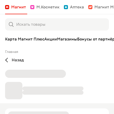
Магнит
М.Косметик
Аптека
Магнит М
Карта Магнит Плюс
Акции
Магазины
Бонусы от партнё
Главная
Назад