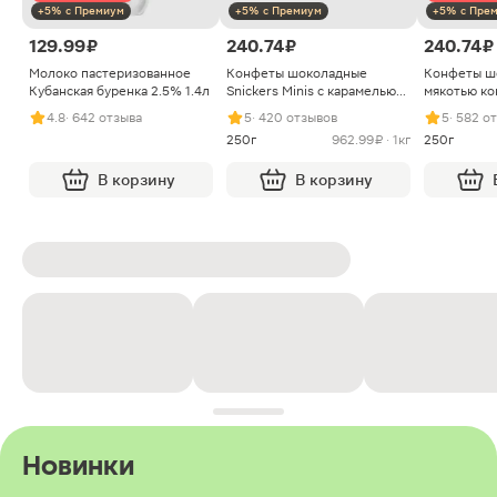
+5% с Премиум
+5% с Премиум
+5% с Пре
129.99 ₽
240.74 ₽
240.74 ₽
Молоко пастеризованное
Конфеты шоколадные
Конфеты ш
Кубанская буренка 2.5% 1.4л
Snickers Minis с карамелью
мякотью ко
арахисом и нугой
4.8
· 642 отзыва
5
· 420 отзывов
5
· 582 о
250г
962.99 ₽ · 1кг
250г
В корзину
В корзину
Новинки