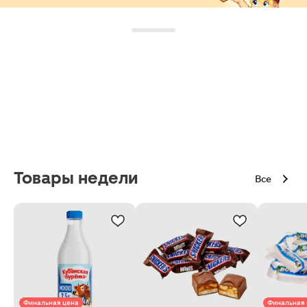
Товары недели
Все
Финальная цена
Финальная 