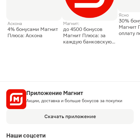
Ясно
30% бон
Аскона
Магнит:
Магнит 
4% бонусами Магнит
до 4500 бонусов
оплату 
Плюса: Аскона
Магнит Плюса: за
сессии: 
каждую банковскую
карту
Приложение Магнит
Акции, доставка и больше бонусов за покупки
Скачать приложение
Наши соцсети