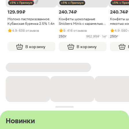
+5% с Премиум
+5% с Премиум
+5% с Пре
129.99 ₽
240.74 ₽
240.74 ₽
Молоко пастеризованное
Конфеты шоколадные
Конфеты ш
Кубанская буренка 2.5% 1.4л
Snickers Minis с карамелью
мякотью ко
арахисом и нугой
4.9
· 638 отзывов
5
· 416 отзывов
4.9
· 580
250г
962.99 ₽ · 1кг
250г
В корзину
В корзину
Новинки