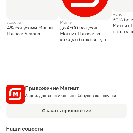
Ясно
30% бон
Аскона
Магнит:
Магнит 
4% бонусами Магнит
до 4500 бонусов
оплату 
Плюса: Аскона
Магнит Плюса: за
сессии: 
каждую банковскую
карту
Приложение Магнит
Акции, доставка и больше бонусов за покупки
Скачать приложение
Наши соцсети