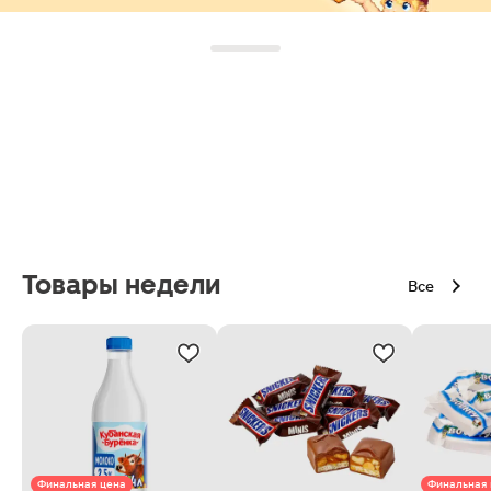
Товары недели
Все
Финальная цена
Финальная 