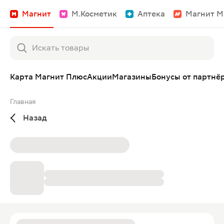
Магнит
М.Косметик
Аптека
Магнит М
Карта Магнит Плюс
Акции
Магазины
Бонусы от партнё
Главная
Назад