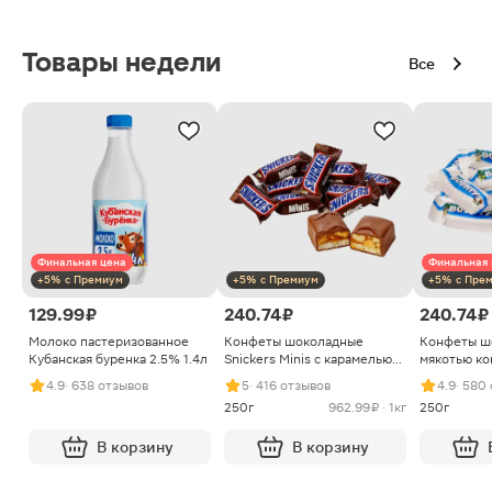
Товары недели
Все
Финальная цена
Финальная 
+5% с Премиум
+5% с Премиум
+5% с Пре
129.99 ₽
240.74 ₽
240.74 ₽
Молоко пастеризованное
Конфеты шоколадные
Конфеты ш
Кубанская буренка 2.5% 1.4л
Snickers Minis с карамелью
мякотью ко
арахисом и нугой
4.9
· 638 отзывов
5
· 416 отзывов
4.9
· 580
250г
962.99 ₽ · 1кг
250г
В корзину
В корзину