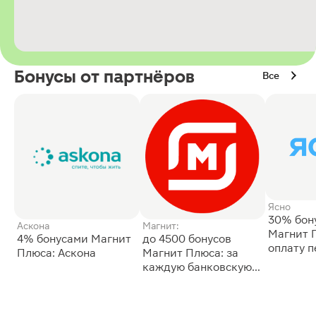
Бонусы от партнёров
Все
Ясно
30% бон
Аскона
Магнит:
Магнит 
4% бонусами Магнит
до 4500 бонусов
оплату 
Плюса: Аскона
Магнит Плюса: за
сессии: 
каждую банковскую
карту