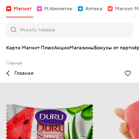
Магнит
М.Косметик
Аптека
Магнит М
Карта Магнит Плюс
Акции
Магазины
Бонусы от партнё
Главная
Главная