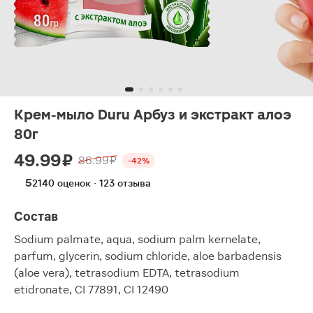
Крем-мыло Duru Арбуз и экстракт алоэ
80г
49.99 ₽
86.99 ₽
-42%
5
2140 оценок · 123 отзыва
Состав
Sodium palmate, aqua, sodium palm kernelate,
parfum, glycerin, sodium chloride, aloe barbadensis
(aloe vera), tetrasodium EDTA, tetrasodium
etidronate, CI 77891, CI 12490