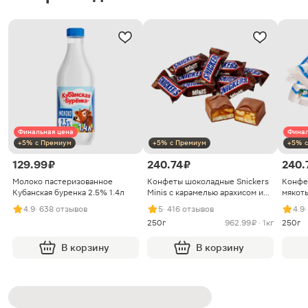
Финальная цена
Финал
+5% с Премиум
+5% с Премиум
+5% с
129.99 ₽
240.74 ₽
240.
Молоко пастеризованное
Конфеты шоколадные Snickers
Конфе
Кубанская буренка 2.5% 1.4л
Minis с карамелью арахисом и
мякоть
нугой
4.9
· 638 отзывов
5
· 416 отзывов
4.9
250г
962.99 ₽ · 1кг
250г
В корзину
В корзину