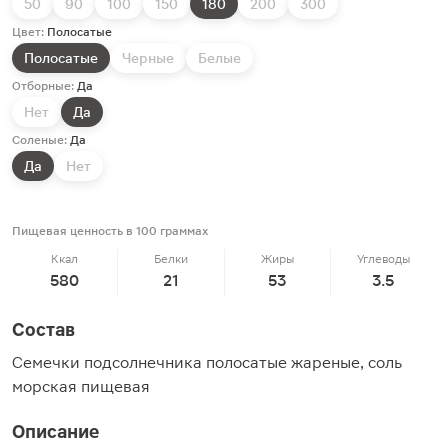
50
90
100
150
180
200
300
Цвет:
Полосатые
Полосатые
Черные
Белые
Отборные:
Да
Нет
Да
Соленые:
Да
Да
Нет
Пищевая ценность в 100 граммах
Ккал
Белки
Жиры
Углеводы
580
21
53
3.5
Состав
Семечки подсолнечника полосатые жареные, соль
морская пищевая
Описание