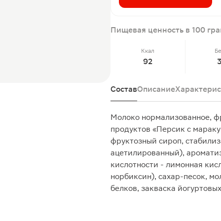
Пищевая ценность в 100 гр
Ккал
Б
92
Состав
Описание
Характерис
Молоко нормализованное, ф
продуктов «Персик с маракуй
фруктозный сироп, стабили
ацетилированный), ароматиз
кислотности - лимонная кисл
норбиксин), сахар-песок, м
белков, закваска йогуртовых