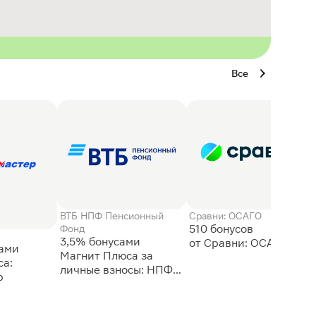
Все
ВТБ НПФ Пенсионный
Сравни: ОСАГО
510 бонусов
Фонд
3,5% бонусами
сами
Магнит Плюса за
а:
личные взносы: НПФ
р
ВТБ