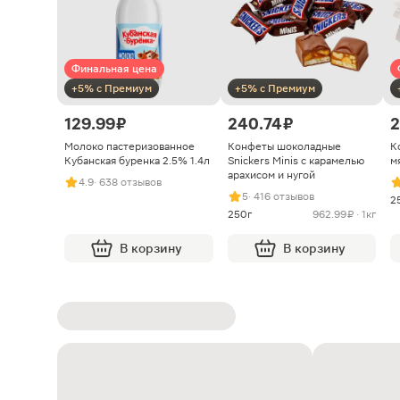
Финальная цена
+5% с Премиум
+5% с Премиум
129.99 ₽
240.74 ₽
2
Молоко пастеризованное
Конфеты шоколадные
К
Кубанская буренка 2.5% 1.4л
Snickers Minis с карамелью
м
арахисом и нугой
4.9
· 638 отзывов
5
· 416 отзывов
2
250г
962.99 ₽ · 1кг
В корзину
В корзину