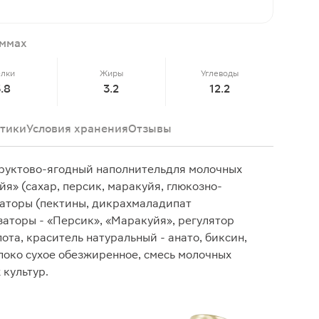
аммах
елки
Жиры
Углеводы
3.8
3.2
12.2
тики
Условия хранения
Отзывы
руктово-ягодный наполнительдля молочных
я» (сахар, персик, маракуйя, глюкозно-
заторы (пектины, дикрахмаладипат
аторы - «Персик», «Маракуйя», регулятор
ота, краситель натуральный - анато, биксин,
олоко сухое обезжиренное, смесь молочных
 культур.