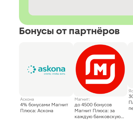
Бонусы от партнёров
Я
3
Аскона
Магнит:
П
4% бонусами Магнит
до 4500 бонусов
п
Плюса: Аскона
Магнит Плюса: за
каждую банковскую
карту