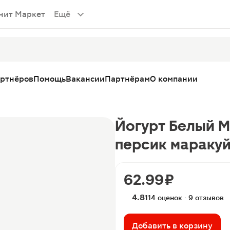
нит Маркет
Ещё
артнёров
Помощь
Вакансии
Партнёрам
О компании
Йогурт Белый 
персик маракуй
62.99 ₽
4.8
114 оценок · 9 отзывов
Добавить в корзину