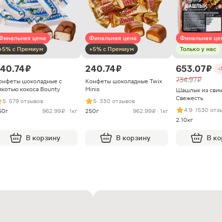
Финальная цена
Финальная цена
Финальная це
+5% с Премиум
+5% с Премиум
Только у нас
40.74 ₽
240.74 ₽
653.07 ₽
-
734.97 ₽
онфеты шоколадные с
Конфеты шоколадные Twix
якотью кокоса Bounty
Minis
Шашлык из сви
Свежесть
5
· 579 отзывов
5
· 330 отзывов
4.9
· 1530 отз
50г
962.99 ₽ · 1кг
250г
962.99 ₽ · 1кг
2.10кг
В корзину
В корзину
В к