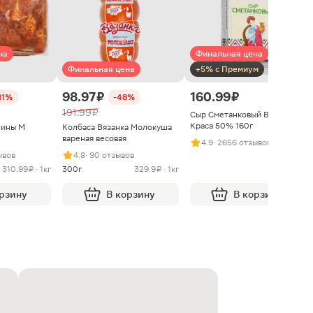
на
Финальная цена
Финальная цена
+5% с Премиум
98.97 ₽
160.99 ₽
11%
-48%
191.99 ₽
Сыр Сметанковый Варвара
Краса 50% 160г
нины М
Колбаса Вязанка Молокуша
вареная весовая
4.9
· 2656 отзывов
ывов
4.8
· 90 отзывов
310.99 ₽ · 1кг
300г
329.9 ₽ · 1кг
орзину
В корзину
В корзину