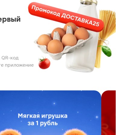
ервый
 QR-код
те приложение