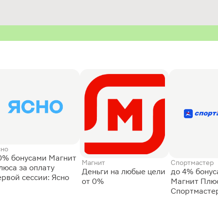
сно
0% бонусами Магнит
Магнит
Спортмастер
люса за оплату
Деньги на любые цели
до 4% бону
ервой сессии: Ясно
от 0%
Магнит Плюс
Спортмасте