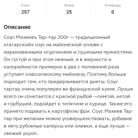
Ккал
Жиры
Углеводы
257
25
8
Описание
Соус Махеевъ Тар-тар 200г — традиционный
«татарский» соус на майонезной основе с
маринованными огурчиками и сушеными пряностями.
Он густой и при этом нежный, а в жирности и
калорийности примерно в два с половиной раза
уступает классическому майонезу. Поэтому больше
подходит тем, кто придерживается диеты. Соус
тартар очень популярен во французской кухне. Лучше
всего он сочетается с красной рыбой —семгой, кетой
и горбушей, подойдет к телятине и курице. Также его
принято подавать к картофелю фри. Соус Махеев Тар-
тар при желании можно усовершенствовать, добавив
в него рубленые каперсы или оливки, а еще лучше —
свежий укроп.