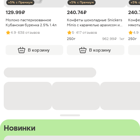
+5% с Премиум
+5% с Премиум
+5% с
129.99 ₽
240.74 ₽
240.
Молоко пастеризованное
Конфеты шоколадные Snickers
Конфе
Кубанская буренка 2.5% 1.4л
Minis с карамелью арахисом и
мякоть
нугой
4.9
· 638 отзывов
5
· 417 отзывов
4.9
250г
962.99 ₽ · 1кг
250г
В корзину
В корзину
Новинки