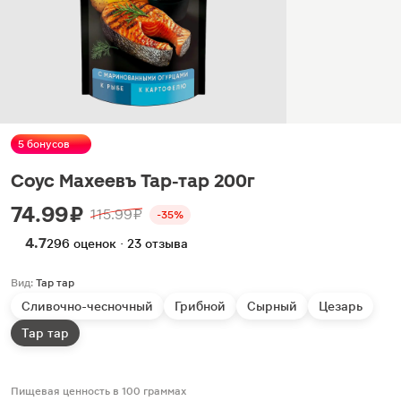
5 бонусов
Соус Махеевъ Тар-тар 200г
74.99 ₽
115.99 ₽
-35%
4.7
296 оценок · 23 отзыва
Вид:
Тар тар
Сливочно-чесночный
Грибной
Сырный
Цезарь
Тар тар
Пищевая ценность в 100 граммах