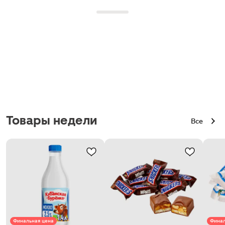
Товары недели
Все
Финальная цена
Финал