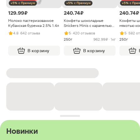
+5% с Премиум
+5% с Премиум
+5% с Пре
129.99 ₽
240.74 ₽
240.74 ₽
Молоко пастеризованное
Конфеты шоколадные
Конфеты ш
Кубанская буренка 2.5% 1.4л
Snickers Minis с карамелью
мякотью ко
арахисом и нугой
4.8
· 642 отзыва
5
· 420 отзывов
5
· 582 о
250г
962.99 ₽ · 1кг
250г
В корзину
В корзину
Новинки