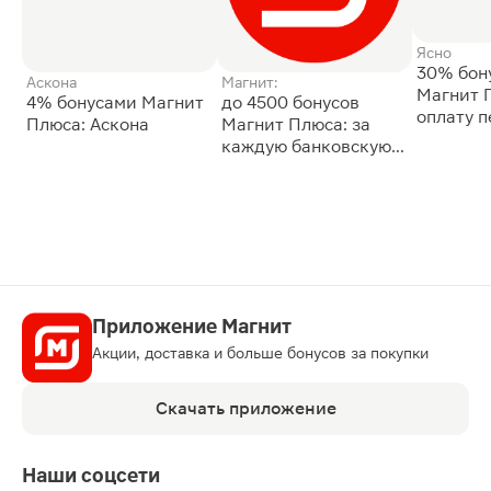
Ясно
30% бон
Аскона
Магнит:
Магнит 
4% бонусами Магнит
до 4500 бонусов
оплату 
Плюса: Аскона
Магнит Плюса: за
сессии: 
каждую банковскую
карту
Приложение Магнит
Акции, доставка и больше бонусов за покупки
Скачать приложение
Наши соцсети