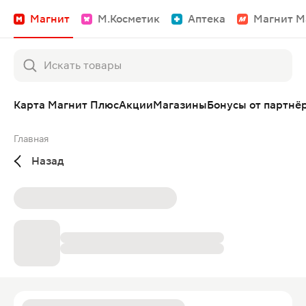
Магнит
М.Косметик
Аптека
Магнит М
Карта Магнит Плюс
Акции
Магазины
Бонусы от партнё
Главная
Назад