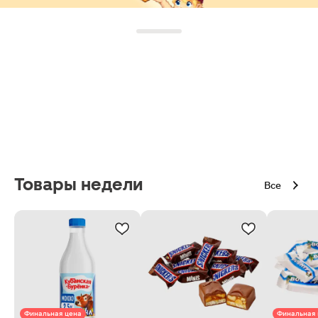
Товары недели
Все
Финальная цена
Финальная 