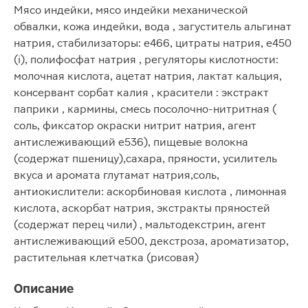
Мясо индейки, мясо индейки механической
обвалки, кожа индейки, вода , загуститель альгинат
натрия, стабилизаторы: е466, цитраты натрия, е450
(i), полифосфат натрия , регуляторы кислотности:
молочная кислота, ацетат натрия, лактат кальция,
консервант сорбат калия , красители : экстракт
паприки , кармины, смесь посолочно-нитритная (
соль, фиксатор окраски нитрит натрия, агент
антислеживающий е536), пищевые волокна
(содержат пшеницу),сахара, пряности, усилитель
вкуса и аромата глутамат натрия,соль,
антиокислители: аскорбиновая кислота , лимонная
кислота, аскорбат натрия, экстракты пряностей
(содержат перец чили) , мальтодекстрин, агент
антислеживающий e500, декстроза, ароматизатор,
растительная клетчатка (рисовая)
Описание