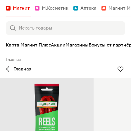
Магнит
М.Косметик
Аптека
Магнит М
Карта Магнит Плюс
Акции
Магазины
Бонусы от партнё
Главная
Главная