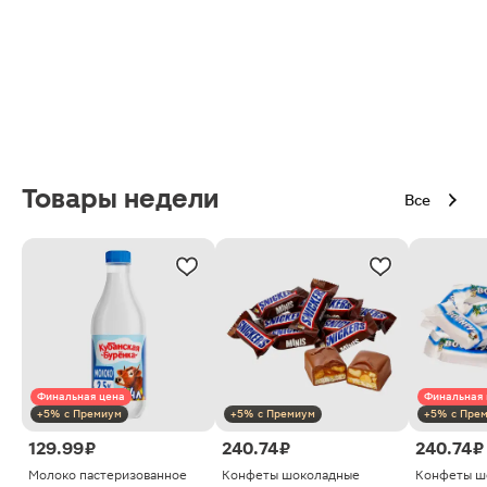
Товары недели
Все
Финальная цена
Финальная 
+5% с Премиум
+5% с Премиум
+5% с Пре
129.99 ₽
240.74 ₽
240.74 ₽
Молоко пастеризованное
Конфеты шоколадные
Конфеты ш