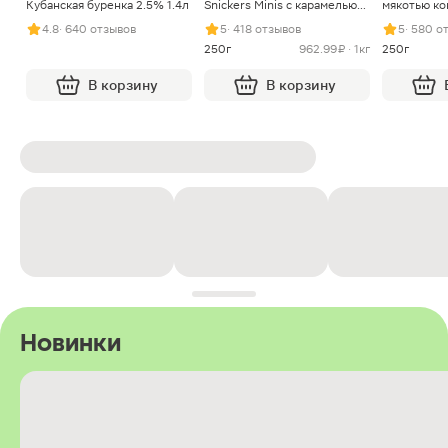
Кубанская буренка 2.5% 1.4л
Snickers Minis с карамелью
мякотью ко
арахисом и нугой
4.8
· 640 отзывов
5
· 418 отзывов
5
· 580 о
250г
962.99 ₽ · 1кг
250г
В корзину
В корзину
Новинки