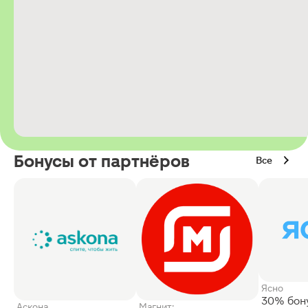
Бонусы от партнёров
Все
Ясно
30% бон
Аскона
Магнит: