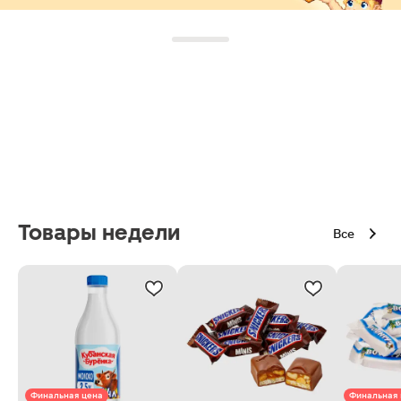
Товары недели
Все
Финальная цена
Финальная 