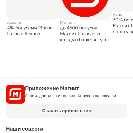
Ясно
30% бон
Аскона
Магнит:
Магнит 
4% бонусами Магнит
до 4500 бонусов
оплату 
Плюса: Аскона
Магнит Плюса: за
сессии: 
каждую банковскую
карту
Приложение Магнит
Акции, доставка и больше бонусов за покупки
Скачать приложение
Наши соцсети