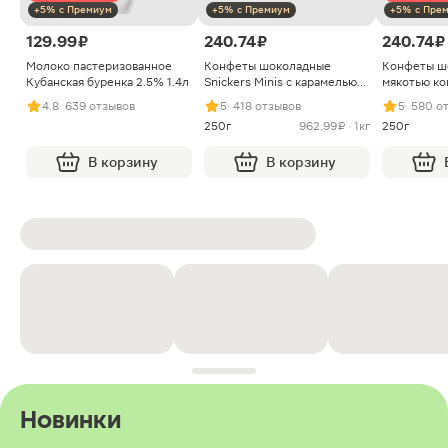
+5% с Премиум
+5% с Премиум
+5% с Пре
129.99 ₽
240.74 ₽
240.74 ₽
Молоко пастеризованное
Конфеты шоколадные
Конфеты ш
Кубанская буренка 2.5% 1.4л
Snickers Minis с карамелью
мякотью ко
арахисом и нугой
4.8
· 639 отзывов
5
· 418 отзывов
5
· 580 о
250г
962.99 ₽ · 1кг
250г
В корзину
В корзину
Новинки