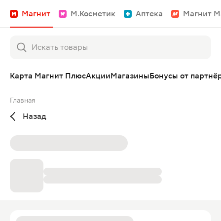
Магнит
М.Косметик
Аптека
Магнит М
Карта Магнит Плюс
Акции
Магазины
Бонусы от партнё
Главная
Назад