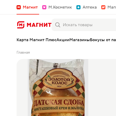
Магнит
М.Косметик
Аптека
Маг
Карта Магнит Плюс
Акции
Магазины
Бонусы от п
Главная