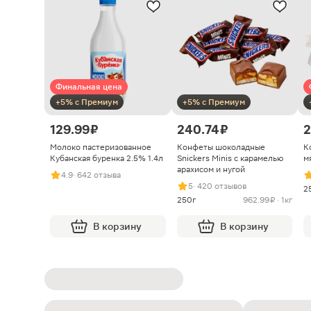
Финальная цена
+5% с Премиум
+5% с Премиум
129.99 ₽
240.74 ₽
2
Молоко пастеризованное
Конфеты шоколадные
К
Кубанская буренка 2.5% 1.4л
Snickers Minis с карамелью
м
арахисом и нугой
4.9
· 642 отзыва
5
· 420 отзывов
2
250г
962.99 ₽ · 1кг
В корзину
В корзину