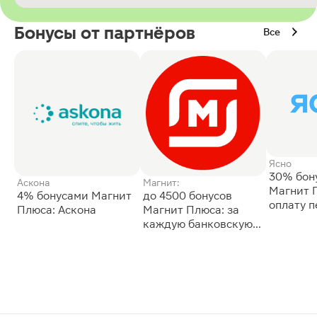
Бонусы от партнёров
Все
Ясно
30% бон
Аскона
Магнит:
Магнит 
4% бонусами Магнит
до 4500 бонусов
оплату 
Плюса: Аскона
Магнит Плюса: за
сессии: 
каждую банковскую
карту