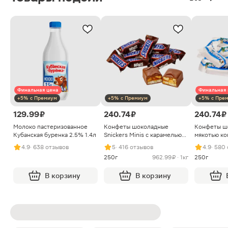
Финальная цена
Финальная 
+5% с Премиум
+5% с Премиум
+5% с Пре
129.99 ₽
240.74 ₽
240.74 ₽
Молоко пастеризованное
Конфеты шоколадные
Конфеты ш
Кубанская буренка 2.5% 1.4л
Snickers Minis с карамелью
мякотью ко
арахисом и нугой
4.9
· 638 отзывов
5
· 416 отзывов
4.9
· 580
250г
962.99 ₽ · 1кг
250г
В корзину
В корзину