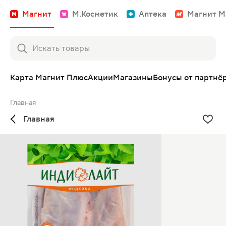
Магнит
М.Косметик
Аптека
Магнит М
Карта Магнит Плюс
Акции
Магазины
Бонусы от партнё
Главная
Главная