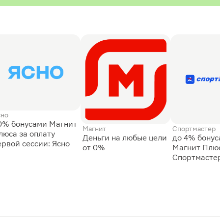
сно
0% бонусами Магнит
Магнит
Спортмастер
люса за оплату
Деньги на любые цели
до 4% бону
ервой сессии: Ясно
от 0%
Магнит Плюс
Спортмасте