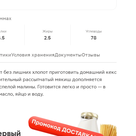
аммах
елки
Жиры
Углеводы
6.5
2.5
78
тики
Условия хранения
Документы
Отзывы
т без лишних хлопот приготовить домашний кекс
мительный рассыпчатый мякиш дополняется
пелой малины. Готовится легко и просто — в
асло, яйцо и воду.
ервый