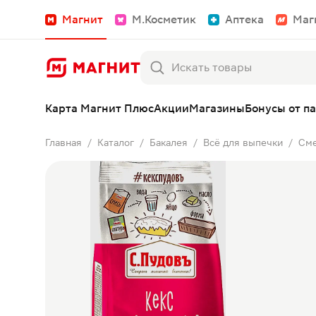
Магнит
М.Косметик
Аптека
Маг
Карта Магнит Плюс
Акции
Магазины
Бонусы от п
Главная
Каталог
Бакалея
Всё для выпечки
См
/
/
/
/