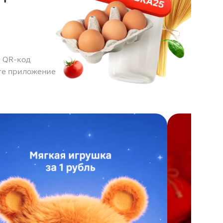
 QR-код
те приложение