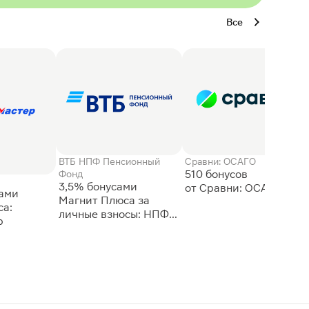
Все
ВТБ НПФ Пенсионный
Сравни: ОСАГО
510 бонусов
Фонд
3,5% бонусами
сами
Магнит Плюса за
а:
личные взносы: НПФ
р
ВТБ