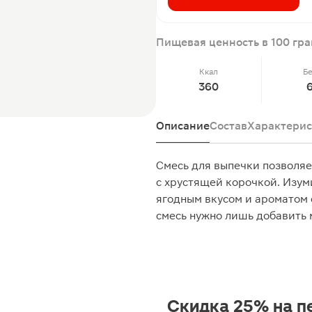
Пищевая ценность в 100 гр
Ккал
Б
360
Описание
Состав
Характерис
Смесь для выпечки позволяе
с хрустящей корочкой. Изу
ягодным вкусом и ароматом с
смесь нужно лишь добавить м
Скидка 25% на п