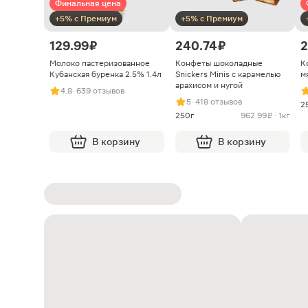
Финальная цена
+5% с Премиум
+5% с Премиум
129.99 ₽
240.74 ₽
2
Молоко пастеризованное
Конфеты шоколадные
К
Кубанская буренка 2.5% 1.4л
Snickers Minis с карамелью
м
арахисом и нугой
4.8
· 639 отзывов
5
· 418 отзывов
2
250г
962.99 ₽ · 1кг
В корзину
В корзину