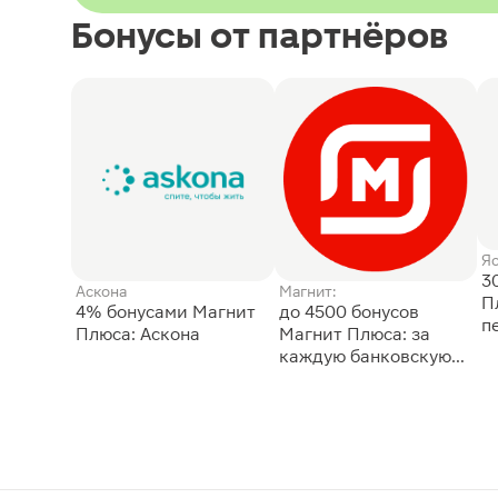
Бонусы от партнёров
Я
3
Аскона
Магнит:
П
4% бонусами Магнит
до 4500 бонусов
п
Плюса: Аскона
Магнит Плюса: за
каждую банковскую
карту