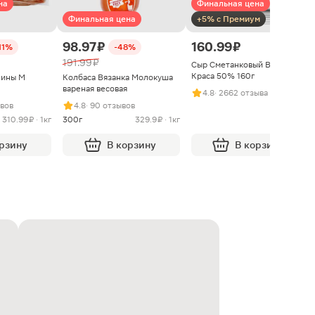
на
Финальная цена
Финальная цена
+5% с Премиум
98.97 ₽
160.99 ₽
11%
-48%
191.99 ₽
Сыр Сметанковый Варвара
Краса 50% 160г
нины М
Колбаса Вязанка Молокуша
вареная весовая
4.8
· 2662 отзыва
ывов
4.8
· 90 отзывов
310.99 ₽ · 1кг
300г
329.9 ₽ · 1кг
орзину
В корзину
В корзину