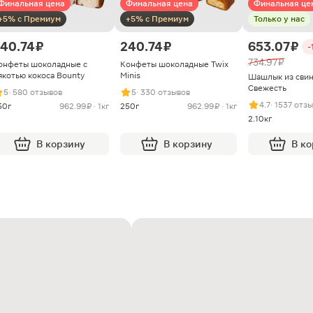
Финальная цена
Финальная цена
Финальная це
+5% с Премиум
+5% с Премиум
Только у нас
40.74 ₽
240.74 ₽
653.07 ₽
-
734.97 ₽
онфеты шоколадные с
Конфеты шоколадные Twix
якотью кокоса Bounty
Minis
Шашлык из сви
Свежесть
5
· 580 отзывов
5
· 330 отзывов
4.7
· 1537 отз
50г
962.99 ₽ · 1кг
250г
962.99 ₽ · 1кг
2.10кг
В корзину
В корзину
В к