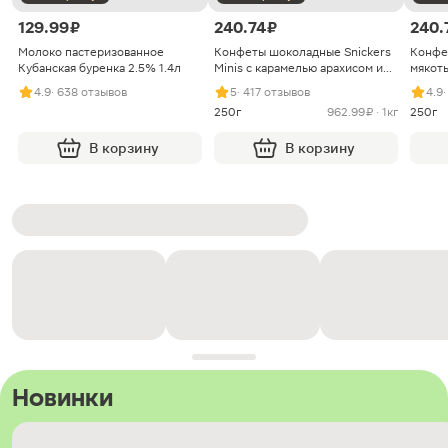
129.99 ₽
240.74 ₽
240.
Молоко пастеризованное
Конфеты шоколадные Snickers
Конфе
Кубанская буренка 2.5% 1.4л
Minis с карамелью арахисом и
мякоть
нугой
4.9
· 638 отзывов
5
· 417 отзывов
4.9
250г
962.99 ₽ · 1кг
250г
В корзину
В корзину
Новинки