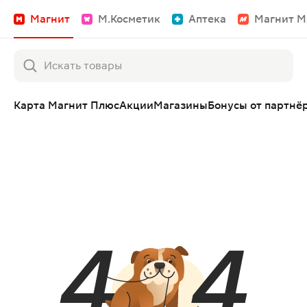
Магнит
М.Косметик
Аптека
Магнит М
Карта Магнит Плюс
Акции
Магазины
Бонусы от партнё