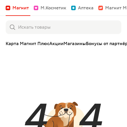
Магнит
М.Косметик
Аптека
Магнит М
Карта Магнит Плюс
Акции
Магазины
Бонусы от партнё