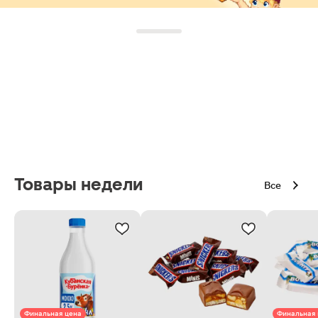
Товары недели
Все
Финальная цена
Финальная 