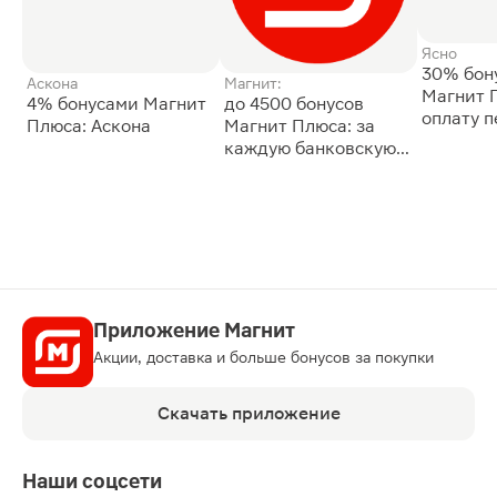
Ясно
30% бон
Аскона
Магнит:
Магнит 
4% бонусами Магнит
до 4500 бонусов
оплату 
Плюса: Аскона
Магнит Плюса: за
сессии: 
каждую банковскую
карту
Приложение Магнит
Акции, доставка и больше бонусов за покупки
Скачать приложение
Наши соцсети