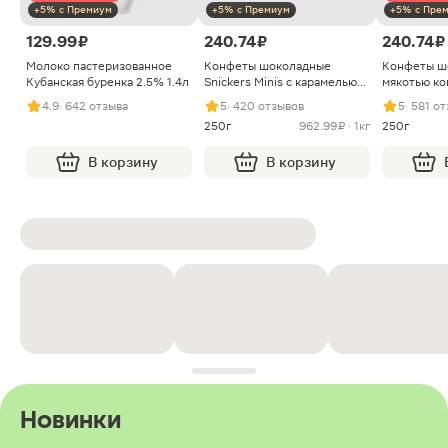
+5% с Премиум
+5% с Премиум
+5% с Пре
129.99 ₽
240.74 ₽
240.74 ₽
Молоко пастеризованное
Конфеты шоколадные
Конфеты ш
Кубанская буренка 2.5% 1.4л
Snickers Minis с карамелью
мякотью ко
арахисом и нугой
4.9
· 642 отзыва
5
· 420 отзывов
5
· 581 о
250г
962.99 ₽ · 1кг
250г
В корзину
В корзину
Новинки