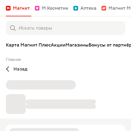
Магнит
М.Косметик
Аптека
Магнит М
Карта Магнит Плюс
Акции
Магазины
Бонусы от партнё
Главная
Назад