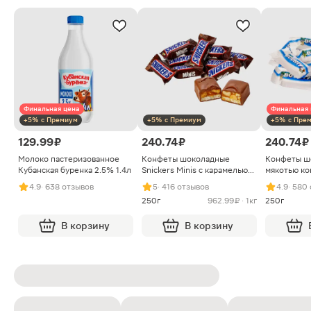
Финальная цена
Финальная 
+5% с Премиум
+5% с Премиум
+5% с Пре
129.99 ₽
240.74 ₽
240.74 ₽
Молоко пастеризованное
Конфеты шоколадные
Конфеты ш
Кубанская буренка 2.5% 1.4л
Snickers Minis с карамелью
мякотью ко
арахисом и нугой
4.9
· 638 отзывов
5
· 416 отзывов
4.9
· 580
250г
962.99 ₽ · 1кг
250г
В корзину
В корзину