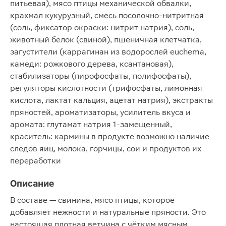
питьевая), мясо птицы механической обвалки,
крахмал кукурузный, смесь посолочно-нитритная
(соль, фиксатор окраски: нитрит натрия), соль,
животный белок (свиной), пшеничная клетчатка,
загустители (каррагинан из водорослей euchema,
камеди: рожкового дерева, ксантановая),
стабилизаторы (пирофосфаты, полифосфаты),
регуляторы кислотности (трифосфаты, лимонная
кислота, лактат кальция, ацетат натрия), экстракты
пряностей, ароматизаторы, усилитель вкуса и
аромата: глутамат натрия 1-замещенный,
краситель: кармины в продукте возможно наличие
следов яиц, молока, горчицы, сои и продуктов их
переработки
Описание
В составе — свинина, мясо птицы, которое
добавляет нежности и натуральные пряности. Это
настоящая плотная ветчина с чётким мясным