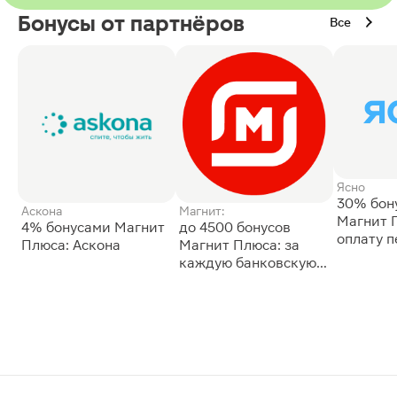
Бонусы от партнёров
Все
Ясно
30% бон
Аскона
Магнит:
Магнит 
4% бонусами Магнит
до 4500 бонусов
оплату 
Плюса: Аскона
Магнит Плюса: за
сессии: 
каждую банковскую
карту