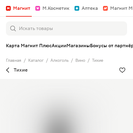
Магнит
М.Косметик
Аптека
Магнит М
Карта Магнит Плюс
Акции
Магазины
Бонусы от партнё
Главная
/
Каталог
/
Алкоголь
/
Вино
/
Тихие
Тихие