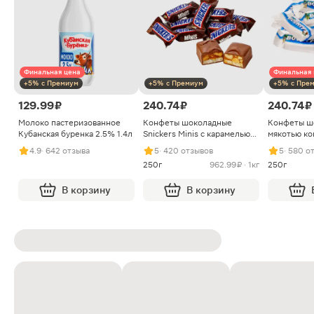
Финальная цена
Финальная 
+5% с Премиум
+5% с Премиум
+5% с Пре
129.99 ₽
240.74 ₽
240.74 ₽
Молоко пастеризованное
Конфеты шоколадные
Конфеты ш
Кубанская буренка 2.5% 1.4л
Snickers Minis с карамелью
мякотью ко
арахисом и нугой
4.9
· 642 отзыва
5
· 420 отзывов
5
· 580 о
250г
962.99 ₽ · 1кг
250г
В корзину
В корзину