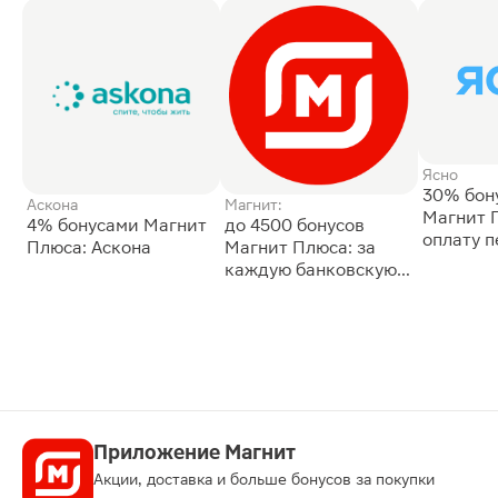
Ясно
30% бон
Аскона
Магнит:
Магнит 
4% бонусами Магнит
до 4500 бонусов
оплату 
Плюса: Аскона
Магнит Плюса: за
сессии: 
каждую банковскую
карту
Приложение Магнит
Акции, доставка и больше бонусов за покупки