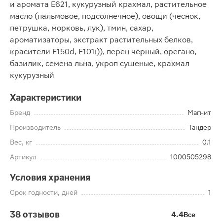
и аромата Е621, кукурузный крахмал, растительное
масло (пальмовое, подсолнечное), овощи (чеснок,
петрушка, морковь, лук), тмин, сахар,
ароматизаторы, экстракт растительных белков,
красители Е150d, Е101i)), перец чёрный, орегано,
базилик, семена льна, укроп сушеные, крахмал
кукурузный
Характеристики
Бренд
Магнит
Производитель
Тандер
Вес, кг
0.1
Артикул
1000505298
Условия хранения
Срок годности, дней
1
38 отзывов
4.4
Все