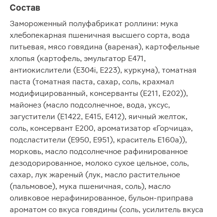
Состав
Замороженный полуфабрикат роллини: мука
хлебопекарная пшеничная высшего сорта, вода
питьевая, мясо говядина (вареная), картофельные
хлопья (картофель, эмульгатор Е471,
антиокислители (Е304i, Е223), куркума), томатная
паста (томатная паста, сахар, соль, крахмал
модифицированный, консерванты (Е211, Е202)),
майонез (масло подсолнечное, вода, уксус,
загустители (Е1422, Е415, Е412), яичный желток,
соль, консервант Е200, ароматизатор «Горчица»,
подсластители (Е950, Е951), краситель Е160а)),
морковь, масло подсолнечное рафинированное
дезодорированное, молоко сухое цельное, соль,
сахар, лук жареный (лук, масло растительное
(пальмовое), мука пшеничная, соль), масло
оливковое нерафинированное, бульон-приправа
ароматом со вкуса говядины (соль, усилитель вкуса