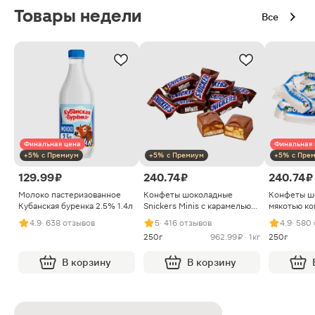
Товары недели
Все
Финальная цена
Финальная 
+5% с Премиум
+5% с Премиум
+5% с Пре
129.99 ₽
240.74 ₽
240.74 ₽
Молоко пастеризованное
Конфеты шоколадные
Конфеты ш
Кубанская буренка 2.5% 1.4л
Snickers Minis с карамелью
мякотью ко
арахисом и нугой
4.9
· 638 отзывов
5
· 416 отзывов
4.9
· 580
250г
962.99 ₽ · 1кг
250г
В корзину
В корзину