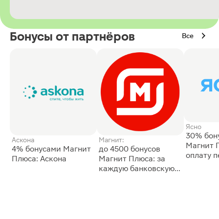
Бонусы от партнёров
Все
Ясно
30% бон
Аскона
Магнит:
Магнит 
4% бонусами Магнит
до 4500 бонусов
оплату 
Плюса: Аскона
Магнит Плюса: за
сессии: 
каждую банковскую
карту