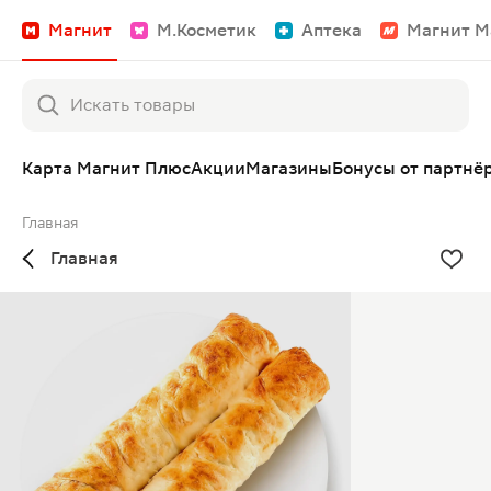
Магнит
М.Косметик
Аптека
Магнит М
Карта Магнит Плюс
Акции
Магазины
Бонусы от партнё
Главная
Главная