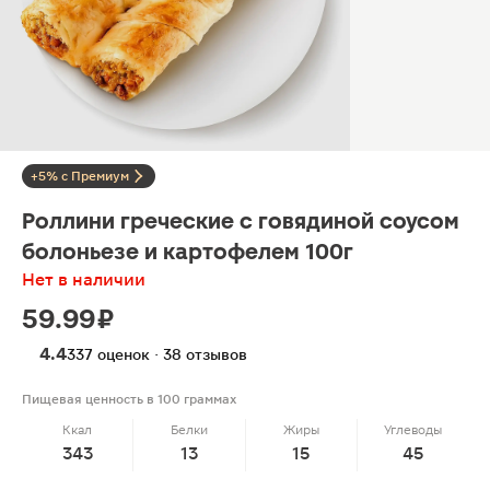
+5% с Премиум
Роллини греческие с говядиной соусом
болоньезе и картофелем 100г
Нет в наличии
59.99 ₽
4.4
337 оценок · 38 отзывов
Пищевая ценность в 100 граммах
Ккал
Белки
Жиры
Углеводы
343
13
15
45