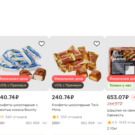
Финальная цена
Финальная цена
Финальная це
+5% с Премиум
+5% с Премиум
Только у нас
40.74 ₽
240.74 ₽
653.07 ₽
-
734.97 ₽
онфеты шоколадные с
Конфеты шоколадные Twix
якотью кокоса Bounty
Minis
Шашлык из сви
Свежесть
5
· 580 отзывов
5
· 330 отзывов
4.5
· 1543 отз
50г
962.99 ₽ · 1кг
250г
962.99 ₽ · 1кг
2.10кг