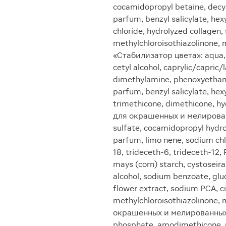
cocamidopropyl betaine, decyl
parfum, benzyl salicylate, hex
chloride, hydrolyzed collagen,
methylchloroisothiazolinone, 
«Стабилизатор цвета»: aqua, 
cetyl alcohol, caprylic/capric
dimethylamine, phenoxyethano
parfum, benzyl salicylate, hexy
trimethicone, dimethicone, hy
для окрашенных и мелирован
sulfate, cocamidopropyl hydr
pаrfum, limo nene, sodium chl
18, trideceth-6, trideceth-12,
mays (corn) starch, cystoseir
alcohol, sodium benzoate, glu
flower extract, sodium PCA, ci
methylchloroisothiazolinone,
окрашенных и мелированных 
phosphate, amodimethicone, m