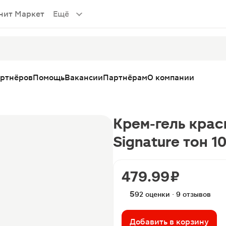
нит Маркет
Ещё
артнёров
Помощь
Вакансии
Партнёрам
О компании
Крем-гель краск
Signature тон 
479.99 ₽
5
92 оценки · 9 отзывов
Добавить в корзину