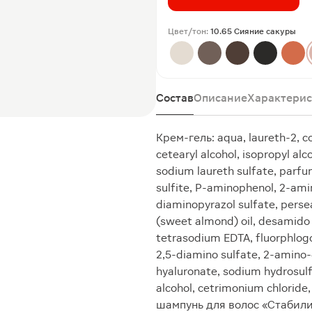
Цвет/тон:
10.65 Сияние сакуры
Состав
Описание
Характерис
Крем-гель: aqua, laureth-2, co
cetearyl alcohol, isopropyl a
sodium laureth sulfate, parfu
sulfite, P-aminophenol, 2-ami
diaminopyrazol sulfate, perse
(sweet almond) oil, desamido 
tetrasodium EDTA, fluorphlog
2,5-diamino sulfate, 2-amino
hyaluronate, sodium hydrosulf
alcohol, cetrimonium chloride
шампунь для волос «Стабилиза