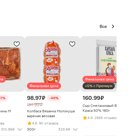
Все
на
Финальная цена
Финальная цена
+5% с Премиум
98.97 ₽
160.99 ₽
11%
-48%
191.99 ₽
Сыр Сметанковый Варвара
Краса 50% 160г
нины М
Колбаса Вязанка Молокуша
вареная весовая
4.9
· 2665 отзывов
ыва
4.8
· 90 отзывов
310.99 ₽ · 1кг
300г
329.9 ₽ · 1кг