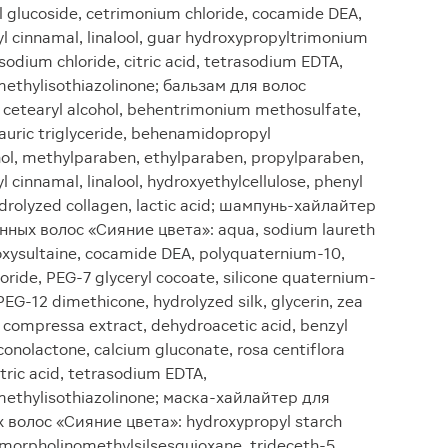
 glucoside, cetrimonium chloride, cocamide DEA,
yl cinnamal, linalool, guar hydroxypropyltrimonium
 sodium chloride, citric acid, tetrasodium EDTA,
methylisothiazolinone; бальзам для волос
cetearyl alcohol, behentrimonium methosulfate,
/lauric triglyceride, behenamidopropyl
l, methylparaben, ethylparaben, propylparaben,
l cinnamal, linalool, hydroxyethylcellulose, phenyl
drolyzed collagen, lactic acid; шампунь-хайлайтер
ных волос «Сияние цвета»: aqua, sodium laureth
oxysultaine, cocamide DEA, polyquaternium-10,
oride, PEG-7 glyceryl cocoate, silicone quaternium-
 PEG-12 dimethicone, hydrolyzed silk, glycerin, zea
a compressa extract, dehydroacetic acid, benzyl
conolactone, calcium gluconate, rosa centiflora
tric acid, tetrasodium EDTA,
 methylisothiazolinone; маска-хайлайтер для
волос «Сияние цвета»: hydroxypropyl starch
orpholinomethylsilsesquioxane, trideceth-5,