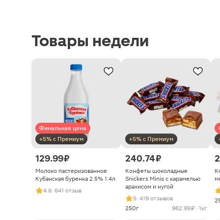
Товары недели
Финальная цена
+5% с Премиум
+5% с Премиум
129.99 ₽
240.74 ₽
2
Молоко пастеризованное
Конфеты шоколадные
К
Кубанская буренка 2.5% 1.4л
Snickers Minis с карамелью
м
арахисом и нугой
4.8
· 641 отзыв
5
· 419 отзывов
2
250г
962.99 ₽ · 1кг