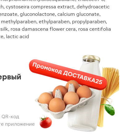
rch, cystoseira compressa extract, dehydroacetic
benzoate, gluconolactone, calcium gluconate,
 methylparaben, ethylparaben, propylparaben,
ilk, rosa damascena flower cera, rosa centifolia
e, lactic acid
ервый
 QR-код
те приложение