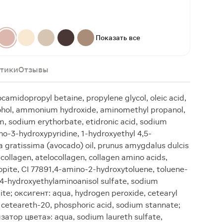
Показать все
тики
Отзывы
camidopropyl betaine, propylene glycol, oleic acid,
lcohol, ammonium hydroxide, aminomethyl propanol,
m, sodium erythorbate, etidronic acid, sodium
no-3-hydroxypyridine, 1-hydroxyethyl 4,5-
a gratissima (avocado) oil, prunus amygdalus dulcis
collagen, atelocollagen, collagen amino acids,
opite, CI 77891,4-amino-2-hydroxytoluene, toluene-
-4-hydroxyethylaminoanisol sulfate, sodium
ite; оксигент: aqua, hydrogen peroxide, cetearyl
, ceteareth-20, phosphoric acid, sodium stannate;
тор цвета»: aqua, sodium laureth sulfate,