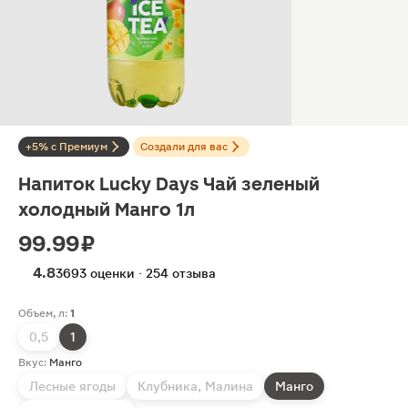
+5% с Премиум
Создали для вас
Напиток Lucky Days Чай зеленый
холодный Манго 1л
99.99 ₽
4.8
3693 оценки · 254 отзыва
Объем, л:
1
0,5
1
Вкус:
Манго
Лесные ягоды
Клубника, Малина
Манго