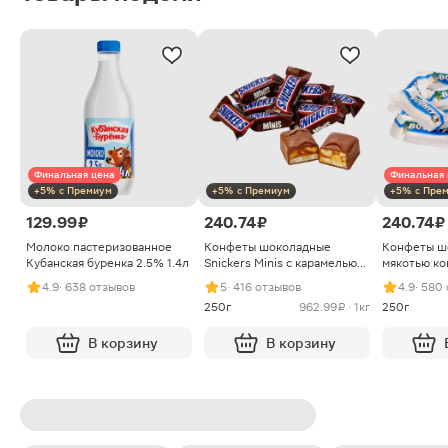
Финальная цена
Финальная 
+5% с Премиум
+5% с Премиум
+5% с Пре
129.99 ₽
240.74 ₽
240.74 ₽
Молоко пастеризованное
Конфеты шоколадные
Конфеты ш
Кубанская буренка 2.5% 1.4л
Snickers Minis с карамелью
мякотью ко
арахисом и нугой
4.9
· 638 отзывов
5
· 416 отзывов
4.9
· 580
250г
962.99 ₽ · 1кг
250г
В корзину
В корзину