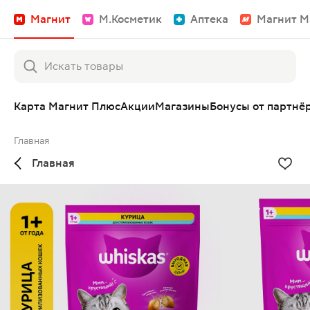
Магнит
М.Косметик
Аптека
Магнит М
Карта Магнит Плюс
Акции
Магазины
Бонусы от партнё
Главная
Главная