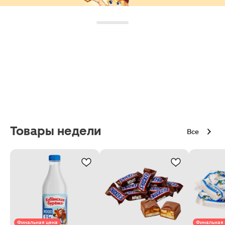
Товары недели
Все
Финальная цена
Финальная 