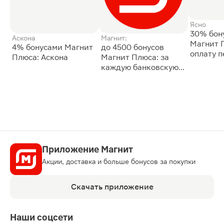
Ясно
30% бон
Аскона
Магнит:
Магнит 
4% бонусами Магнит
до 4500 бонусов
оплату 
Плюса: Аскона
Магнит Плюса: за
сессии: 
каждую банковскую
карту
Приложение Магнит
Акции, доставка и больше бонусов за покупки
Скачать приложение
Наши соцсети