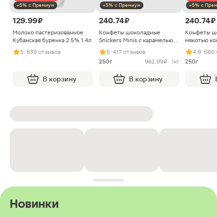
+5% с Премиум
+5% с Премиум
+5% с Пре
129.99 ₽
240.74 ₽
240.74 ₽
Молоко пастеризованное
Конфеты шоколадные
Конфеты ш
Кубанская буренка 2.5% 1.4л
Snickers Minis с карамелью
мякотью ко
арахисом и нугой
5
· 639 отзывов
5
· 417 отзывов
4.9
· 580
250г
962.99 ₽ · 1кг
250г
В корзину
В корзину
Новинки