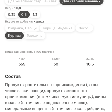
Для животных старше 8 лет
Для стерилизованных
Вес, кг:
0,8
0,35
0,8
1,3
Вкусовая добавка:
Курица
Индейка, Овощи
Курица, Индейка
Лосось
Курица
Говядина
Пищевая ценность в 100 граммах
Ккал
Белки
Жиры
355
30
10.5
Состав
Продукты растительного происхождения (в том
числе злаки, овощи), продукты животного
происхождения (в том числе мука из курицы), жиры
в масле (в том числе подсолнечное масло),
минеральные вещества (в том числе кальций, цинк,