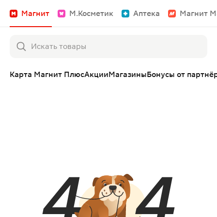
Магнит
М.Косметик
Аптека
Магнит М
Карта Магнит Плюс
Акции
Магазины
Бонусы от партнё