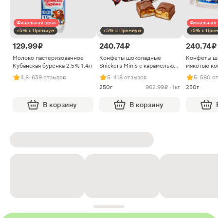
Финальная цена
Финальная 
+5% с Премиум
+5% с Премиум
+5% с Пре
129.99 ₽
240.74 ₽
240.74 ₽
Молоко пастеризованное
Конфеты шоколадные
Конфеты ш
Кубанская буренка 2.5% 1.4л
Snickers Minis с карамелью
мякотью ко
арахисом и нугой
4.8
· 639 отзывов
5
· 418 отзывов
5
· 580 о
250г
962.99 ₽ · 1кг
250г
В корзину
В корзину