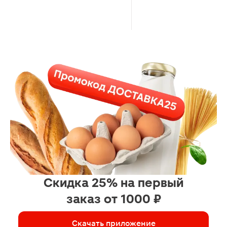
вылетали, потом закрыли
отверстие тазиком и прижали
стулом. Через час больше 20
штук было дохлых в тазу,
неизвестно сколько ещё внутри
сдохли.
Скидка 25% на первый
заказ от 1000 ₽
Скачать приложение