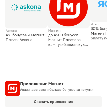
Ясно
30% бон
Аскона
Магнит:
Магнит 
4% бонусами Магнит
до 4500 бонусов
оплату 
Плюса: Аскона
Магнит Плюса: за
сессии: 
каждую банковскую
карту
Приложение Магнит
Акции, доставка и больше бонусов за покупки
Скачать приложение