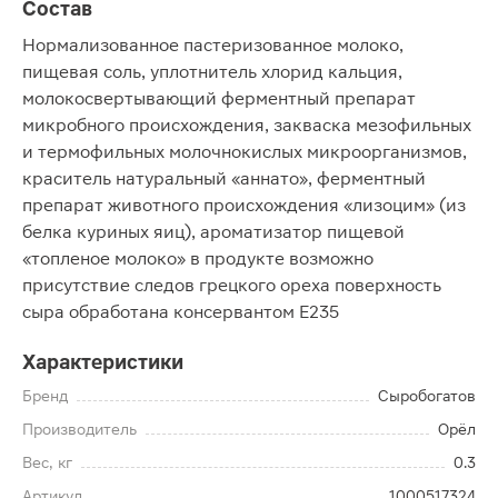
Состав
Нормализованное пастеризованное молоко,
пищевая соль, уплотнитель хлорид кальция,
молокосвертывающий ферментный препарат
микробного происхождения, закваска мезофильных
и термофильных молочнокислых микроорганизмов,
краситель натуральный «аннато», ферментный
препарат животного происхождения «лизоцим» (из
белка куриных яиц), ароматизатор пищевой
«топленое молоко» в продукте возможно
присутствие следов грецкого ореха поверхность
сыра обработана консервантом Е235
Характеристики
Бренд
Сыробогатов
Производитель
Орёл
Вес, кг
0.3
Артикул
1000517324