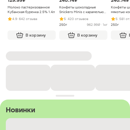
129.99 ₽
240.74 ₽
240.74 ₽
Молоко пастеризованное
Конфеты шоколадные
Конфеты ш
Кубанская буренка 2.5% 1.4л
Snickers Minis с карамелью
мякотью ко
арахисом и нугой
4.9
· 642 отзыва
5
· 420 отзывов
5
· 581 о
250г
962.99 ₽ · 1кг
250г
В корзину
В корзину
Новинки