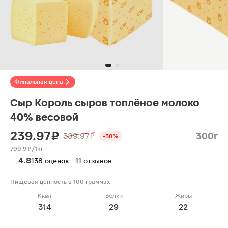
Финальная цена
Сыр Король сыров топлёное молоко
40% весовой
239.97 ₽
300г
389.97 ₽
-38%
799.9 ₽/1кг
4.8
138 оценок · 11 отзывов
Пищевая ценность в 100 граммах
Ккал
Белки
Жиры
314
29
22