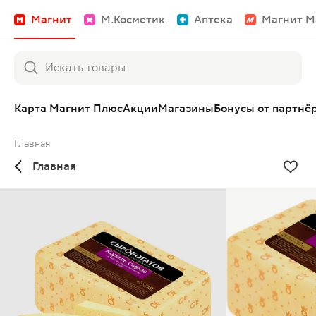
Магнит
М.Косметик
Аптека
Магнит М
Карта Магнит Плюс
Акции
Магазины
Бонусы от партнё
Главная
Главная