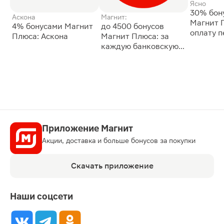
Ясно
30% бон
Аскона
Магнит:
Магнит 
4% бонусами Магнит
до 4500 бонусов
оплату 
Плюса: Аскона
Магнит Плюса: за
сессии: 
каждую банковскую
карту
Приложение Магнит
Акции, доставка и больше бонусов за покупки
Скачать приложение
Наши соцсети