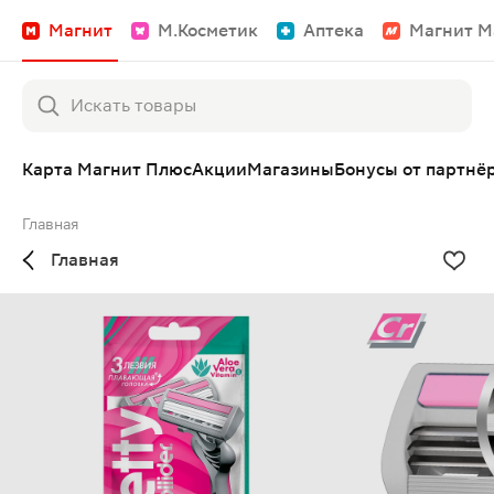
Магнит
М.Косметик
Аптека
Магнит М
Карта Магнит Плюс
Акции
Магазины
Бонусы от партнё
Главная
Главная