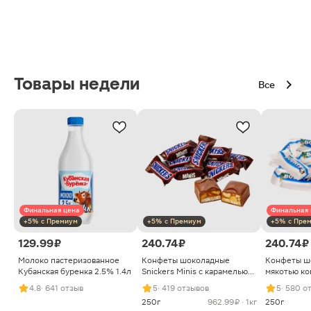
Товары недели
Все
Финальная цена
Финальная 
+5% с Премиум
+5% с Премиум
+5% с Пре
129.99 ₽
240.74 ₽
240.74 ₽
Молоко пастеризованное
Конфеты шоколадные
Конфеты ш
Кубанская буренка 2.5% 1.4л
Snickers Minis с карамелью
мякотью ко
арахисом и нугой
4.8
· 641 отзыв
5
· 419 отзывов
5
· 580 о
250г
962.99 ₽ · 1кг
250г