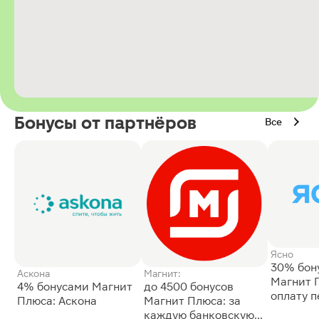
Бонусы от партнёров
Все
Ясно
30% бон
Аскона
Магнит:
Магнит 
4% бонусами Магнит
до 4500 бонусов
оплату 
Плюса: Аскона
Магнит Плюса: за
сессии: 
каждую банковскую