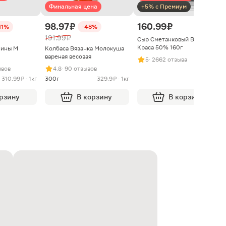
Финальная цена
+5% с Премиум
98.97 ₽
160.99 ₽
11%
-48%
191.99 ₽
Сыр Сметанковый Варвара
Краса 50% 160г
нины М
Колбаса Вязанка Молокуша
вареная весовая
5
· 2662 отзыва
ывов
4.8
· 90 отзывов
310.99 ₽ · 1кг
300г
329.9 ₽ · 1кг
орзину
В корзину
В корзину