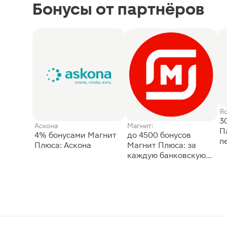
Бонусы от партнёров
Я
3
Аскона
Магнит:
П
4% бонусами Магнит
до 4500 бонусов
п
Плюса: Аскона
Магнит Плюса: за
каждую банковскую
карту