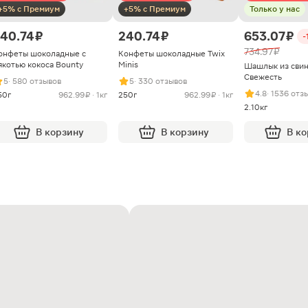
+5% с Премиум
+5% с Премиум
Только у нас
40.74 ₽
240.74 ₽
653.07 ₽
-
734.97 ₽
онфеты шоколадные с
Конфеты шоколадные Twix
якотью кокоса Bounty
Minis
Шашлык из сви
Свежесть
5
· 580 отзывов
5
· 330 отзывов
4.8
· 1536 отз
50г
962.99 ₽ · 1кг
250г
962.99 ₽ · 1кг
2.10кг
В корзину
В корзину
В к