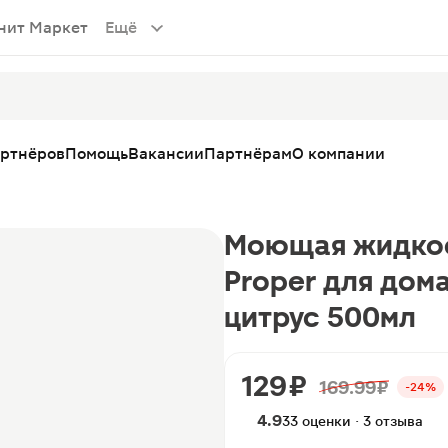
нит Маркет
Ещё
артнёров
Помощь
Вакансии
Партнёрам
О компании
Моющая жидкост
Proper для дом
цитрус 500мл
129 ₽
169.99 ₽
-24%
4.9
33 оценки · 3 отзыва