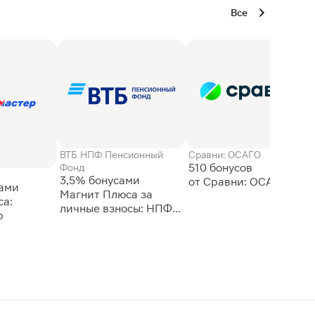
Все
ВТБ НПФ Пенсионный
Сравни: ОСАГО
510 бонусов
Фонд
3,5% бонусами
сами
Магнит Плюса за
а:
личные взносы: НПФ
р
ВТБ