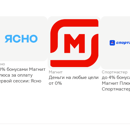
сно
0% бонусами Магнит
Магнит
Спортмастер
люса за оплату
Деньги на любые цели
до 4% бону
ервой сессии: Ясно
от 0%
Магнит Плюс
Спортмасте