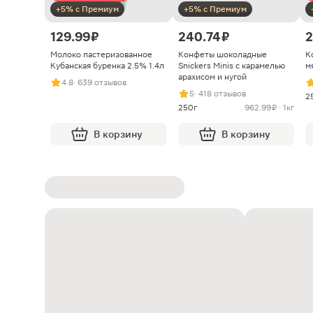
+5% с Премиум
+5% с Премиум
129.99 ₽
240.74 ₽
2
Молоко пастеризованное
Конфеты шоколадные
К
Кубанская буренка 2.5% 1.4л
Snickers Minis с карамелью
м
арахисом и нугой
4.8
· 639 отзывов
5
· 418 отзывов
2
250г
962.99 ₽ · 1кг
В корзину
В корзину