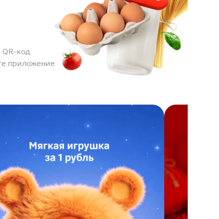
 QR-код
те приложение