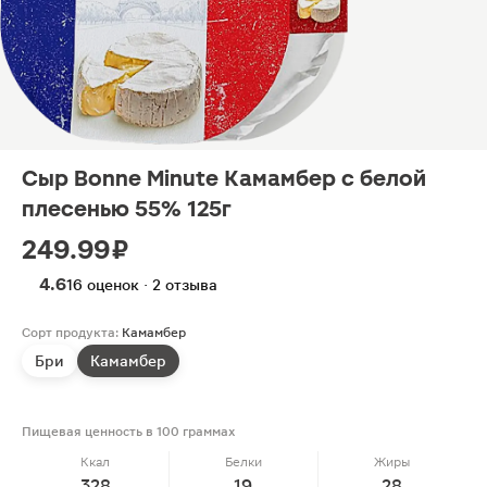
Сыр Bonne Minute Камамбер с белой
плесенью 55% 125г
249.99 ₽
4.6
16 оценок · 2 отзыва
Сорт продукта:
Камамбер
Бри
Камамбер
Пищевая ценность в 100 граммах
Ккал
Белки
Жиры
328
19
28