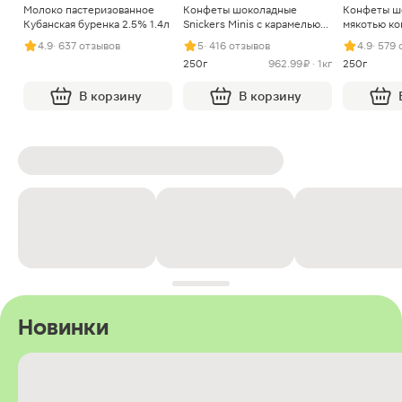
Молоко пастеризованное
Конфеты шоколадные
Конфеты ш
Кубанская буренка 2.5% 1.4л
Snickers Minis с карамелью
мякотью ко
арахисом и нугой
4.9
· 637 отзывов
5
· 416 отзывов
4.9
· 579
250г
962.99 ₽ · 1кг
250г
В корзину
В корзину
Новинки