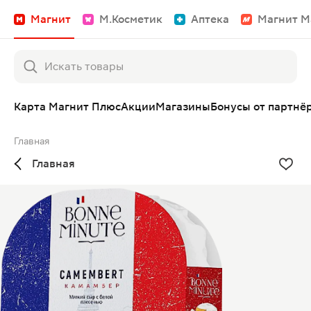
Магнит
М.Косметик
Аптека
Магнит М
Карта Магнит Плюс
Акции
Магазины
Бонусы от партнё
Главная
Главная