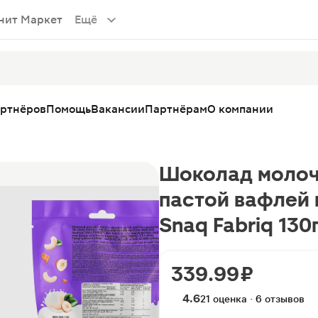
нит Маркет
Ещё
артнёров
Помощь
Вакансии
Партнёрам
О компании
Шоколад молоч
пастой вафлей 
Snaq Fabriq 130
339.99 ₽
4.6
21 оценка · 6 отзывов