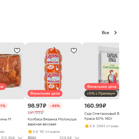
Все
на
Финальная цена
Финальная цена
+5% с Премиум
98.97 ₽
160.99 ₽
11%
-48%
191.99 ₽
Сыр Сметанковый Варвара
Краса 50% 160г
нины М
Колбаса Вязанка Молокуша
вареная весовая
4.9
· 2664 отзыва
ыва
4.8
· 90 отзывов
310.99 ₽ · 1кг
300г
329.9 ₽ · 1кг