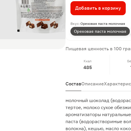
Добавить в корзину
Вкус:
Ореховая паста молочная
Ореховая паста молочная
Пищевая ценность в 100 гр
Ккал
Б
485
Состав
Описание
Характерис
молочный шоколад (водораст
тертое, молоко сухое обезжи
ароматизаторы натуральные,
паста (водорастворимые вол
волокна), кешью, масло коко