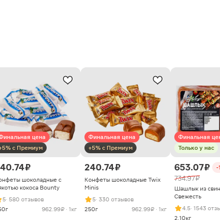
Финальная цена
Финальная цена
Финальная це
+5% с Премиум
+5% с Премиум
Только у нас
40.74 ₽
240.74 ₽
653.07 ₽
-
734.97 ₽
онфеты шоколадные с
Конфеты шоколадные Twix
якотью кокоса Bounty
Minis
Шашлык из сви
Свежесть
5
· 580 отзывов
5
· 330 отзывов
4.5
· 1543 отз
50г
962.99 ₽ · 1кг
250г
962.99 ₽ · 1кг
2.10кг