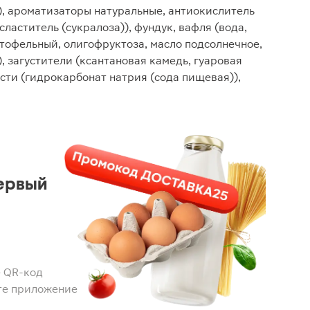
), ароматизаторы натуральные, антиокислитель
сластитель (сукралоза)), фундук, вафля (вода,
атофельный, олигофруктоза, масло подсолнечное,
, загустители (ксантановая камедь, гуаровая
сти (гидрокарбонат натрия (сода пищевая)),
ервый
 QR-код
те приложение