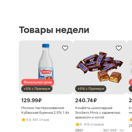
Товары недели
Финальная цена
+5% с Премиум
+5% с Премиум
129.99 ₽
240.74 ₽
2
Молоко пастеризованное
Конфеты шоколадные
К
Кубанская буренка 2.5% 1.4л
Snickers Minis с карамелью
м
арахисом и нугой
4.8
· 641 отзыв
5
· 419 отзывов
2
250г
962.99 ₽ · 1кг