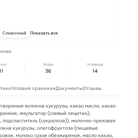
Сливочный
Показать все
аммах
елки
Жиры
Углеводы
11
36
14
тики
Условия хранения
Документы
Отзывы
воримые волокна кукурузы, какао масло, какао
ренное, эмульгатор (соевый лецитин),
 подсластитель (сукралоза)), молочно-ореховая
окна кукурузы, олигофруктоза (пищевые
совое, молоко сухое обезжиреное, масло какао,