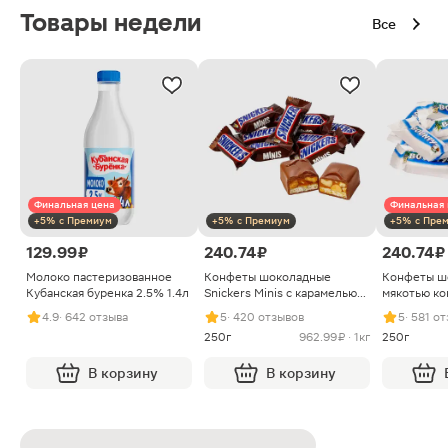
Товары недели
Все
Финальная цена
Финальная 
+5% с Премиум
+5% с Премиум
+5% с Пре
129.99 ₽
240.74 ₽
240.74 ₽
Молоко пастеризованное
Конфеты шоколадные
Конфеты ш
Кубанская буренка 2.5% 1.4л
Snickers Minis с карамелью
мякотью ко
арахисом и нугой
4.9
· 642 отзыва
5
· 420 отзывов
5
· 581 о
250г
962.99 ₽ · 1кг
250г
В корзину
В корзину