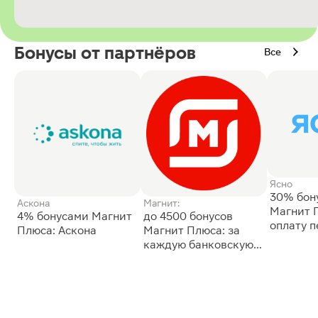
Бонусы от партнёров
Все
Ясно
30% бон
Аскона
Магнит:
Магнит 
4% бонусами Магнит
до 4500 бонусов
оплату 
Плюса: Аскона
Магнит Плюса: за
сессии: 
каждую банковскую
карту