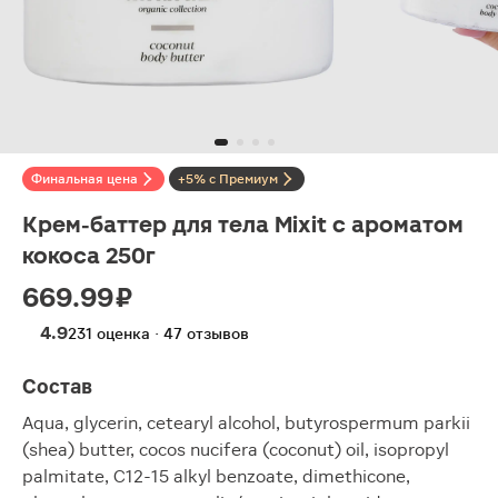
Финальная цена
+5% с Премиум
Крем-баттер для тела Mixit с ароматом
кокоса 250г
669.99 ₽
4.9
231 оценка · 47 отзывов
Состав
Aqua, glycerin, cetearyl alcohol, butyrospermum parkii
(shea) butter, cocos nucifera (coconut) oil, isopropyl
palmitate, C12-15 alkyl benzoate, dimethicone,