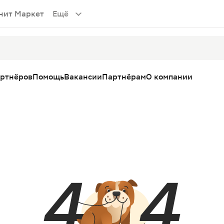
нит Маркет
Ещё
артнёров
Помощь
Вакансии
Партнёрам
О компании