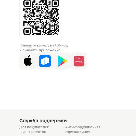
Наведите камеру на QR-код
и скачайте приложение
Служба поддержки
Для покупателей
Антикоррупционная
и контрагентов
горячая линия