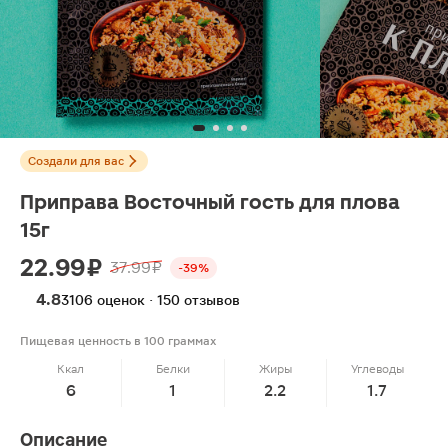
Создали для вас
Приправа Восточный гость для плова
15г
22.99 ₽
37.99 ₽
-39%
4.8
3106 оценок · 150 отзывов
Пищевая ценность в 100 граммах
Ккал
Белки
Жиры
Углеводы
6
1
2.2
1.7
Описание