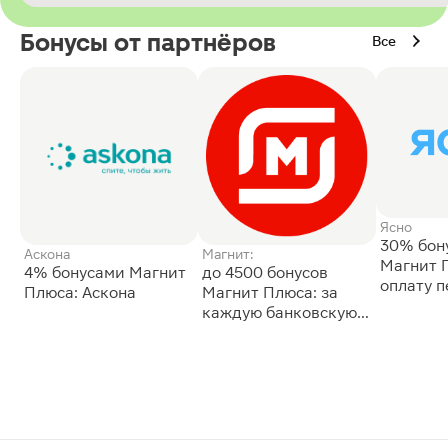
Бонусы от партнёров
Все
Ясно
30% бон
Аскона
Магнит:
Магнит 
4% бонусами Магнит
до 4500 бонусов
оплату 
Плюса: Аскона
Магнит Плюса: за
сессии: 
каждую банковскую
карту