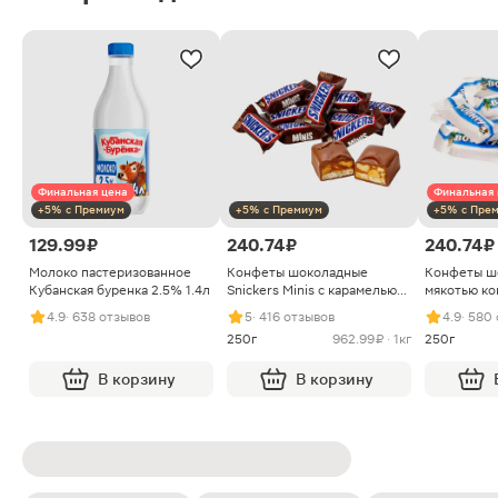
Финальная цена
Финальная 
+5% с Премиум
+5% с Премиум
+5% с Пре
129.99 ₽
240.74 ₽
240.74 ₽
Молоко пастеризованное
Конфеты шоколадные
Конфеты ш
Кубанская буренка 2.5% 1.4л
Snickers Minis с карамелью
мякотью ко
арахисом и нугой
4.9
· 638 отзывов
5
· 416 отзывов
4.9
· 580
250г
962.99 ₽ · 1кг
250г
В корзину
В корзину