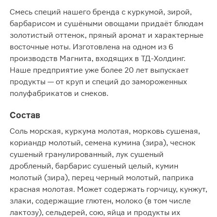
Смесь специй нашего бренда с куркумой, зирой,
барбарисом и сушёными овощами придаёт блюдам
золотистый оттенок, пряный аромат и характерные
восточные ноты. Изготовлена на одном из 6
производств Магнита, входящих в ТД-Холдинг.
Наше предприятие уже более 20 лет выпускает
продукты — от круп и специй до замороженных
полуфабрикатов и снеков.
Состав
Соль морская, куркума молотая, морковь сушеная,
кориандр молотый, семена кумина (зира), чеснок
сушеный гранулированный, лук сушеный
дробленый, барбарис сушеный целый, кумин
молотый (зира), перец черный молотый, паприка
красная молотая. Может содержать горчицу, кунжут,
злаки, содержащие глютен, молоко (в том числе
лактозу), сельдерей, сою, яйца и продукты их