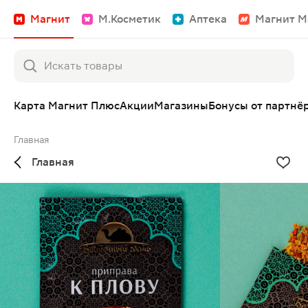
Магнит
М.Косметик
Аптека
Магнит М
Карта Магнит Плюс
Акции
Магазины
Бонусы от партнё
Главная
Главная