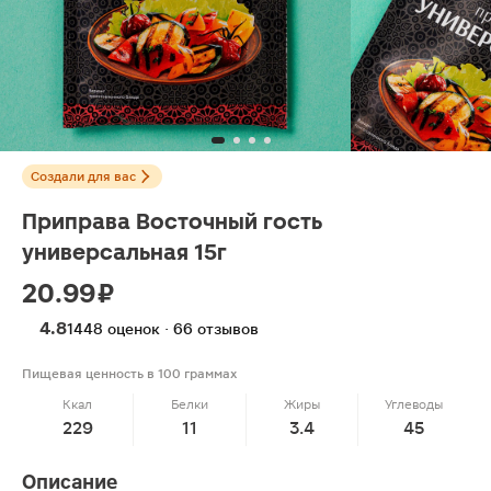
Создали для вас
Приправа Восточный гость
универсальная 15г
20.99 ₽
4.8
1448 оценок · 66 отзывов
Пищевая ценность в 100 граммах
Ккал
Белки
Жиры
Углеводы
229
11
3.4
45
Описание