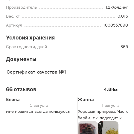
Производитель
ТД-Холдинг
Вес, кг
0.015
Артикул
1000537690
Условия хранения
Срок годности, дней
365
Документы
Сертификат качества №1
66 отзывов
4.8
Все
Елена
Жанна
5 августа
1 августа
мне нравится всегда пользуюсь
Хорошая приправа. Часто е
берём, т.к. подходит к
большинству блюд и цена н
кусается.