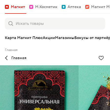
Магнит
М.Косметик
Аптека
Магнит М
Карта Магнит Плюс
Акции
Магазины
Бонусы от партнё
Главная
Главная