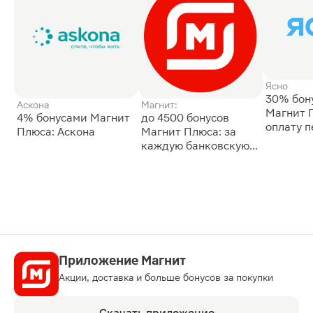
Ясно
30% бон
Аскона
Магнит:
Магнит 
4% бонусами Магнит
до 4500 бонусов
оплату 
Плюса: Аскона
Магнит Плюса: за
сессии: 
каждую банковскую
карту
Приложение Магнит
Акции, доставка и больше бонусов за покупки
Скачать приложение