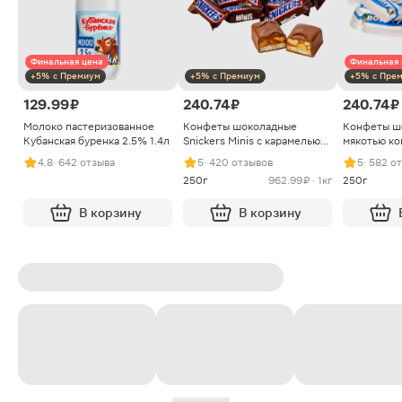
Финальная цена
Финальная 
+5% с Премиум
+5% с Премиум
+5% с Пре
129.99 ₽
240.74 ₽
240.74 ₽
Молоко пастеризованное
Конфеты шоколадные
Конфеты ш
Кубанская буренка 2.5% 1.4л
Snickers Minis с карамелью
мякотью ко
арахисом и нугой
4.8
· 642 отзыва
5
· 420 отзывов
5
· 582 о
250г
962.99 ₽ · 1кг
250г
В корзину
В корзину