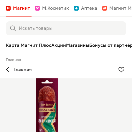
Магнит
М.Косметик
Аптека
Магнит М
Карта Магнит Плюс
Акции
Магазины
Бонусы от партнё
Главная
Главная