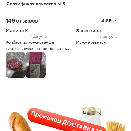
Сертификат качества №3
149 отзывов
4.6
Все
Марина К.
Валентина
4 августа
3 августа
Колбаса по консистенции
Мужу нравится
плотная, сухая, но не достаточно
твердая, нарезанные кусочки
пластичные. легко
разжевываются, приятный
копчёный запах, вкус приятно-
соленый, хороший срок
годности, изготовлена из мяса
птицы по ТУ, за это 4 звезды, на
этикетки указан весь состав.