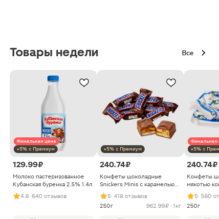
Товары недели
Все
Финальная цена
Финальная 
+5% с Премиум
+5% с Премиум
+5% с Пре
129.99 ₽
240.74 ₽
240.74 ₽
Молоко пастеризованное
Конфеты шоколадные
Конфеты ш
Кубанская буренка 2.5% 1.4л
Snickers Minis с карамелью
мякотью ко
арахисом и нугой
4.8
· 640 отзывов
5
· 418 отзывов
5
· 580 о
250г
962.99 ₽ · 1кг
250г