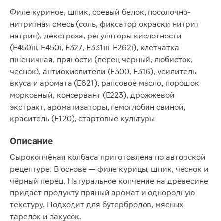
Филе куриное, шпик, соевый белок, посолочно-
нитритная смесь (соль, фиксатор окраски нитрит
натрия), декстроза, регуляторы кислотности
(Е450iii, Е450i, Е327, Е331iii, Е262i), клетчатка
пшеничная, пряности (перец черный, любисток,
чеснок), антиокислители (Е300, Е316), усилитель
вкуса и аромата (Е621), рапсовое масло, порошок
морковный, консервант (Е223), дрожжевой
экстракт, ароматизаторы, гемоглобин свиной,
краситель (Е120), стартовые культуры
Описание
Сырокопчёная колбаса приготовлена по авторской
рецептуре. В основе — филе курицы, шпик, чеснок и
чёрный перец. Натуральное копчение на древесине
придаёт продукту пряный аромат и однородную
текстуру. Подходит для бутербродов, мясных
тарелок и закусок.