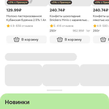
+5% с Премиум
+5% с Премиум
+5% с Пре
129.99 ₽
240.74 ₽
240.74 ₽
Молоко пастеризованное
Конфеты шоколадные
Конфеты ш
Кубанская буренка 2.5% 1.4л
Snickers Minis с карамелью
мякотью ко
арахисом и нугой
4.9
· 638 отзывов
5
· 416 отзывов
4.9
· 580
250г
962.99 ₽ · 1кг
250г
В корзину
В корзину
Новинки