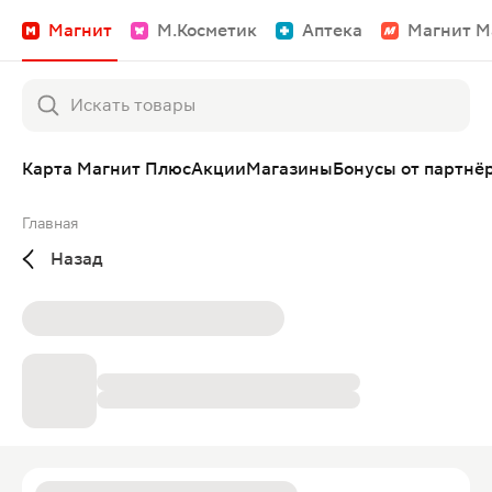
Магнит
М.Косметик
Аптека
Магнит М
Карта Магнит Плюс
Акции
Магазины
Бонусы от партнё
Главная
Назад