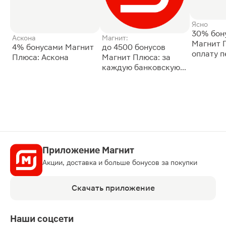
Ясно
30% бон
Аскона
Магнит:
Магнит 
4% бонусами Магнит
до 4500 бонусов
оплату 
Плюса: Аскона
Магнит Плюса: за
сессии: 
каждую банковскую
карту
Приложение Магнит
Акции, доставка и больше бонусов за покупки
Скачать приложение
Наши соцсети