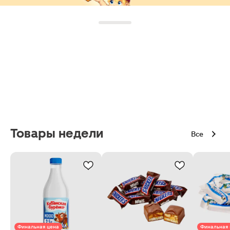
Товары недели
Все
Финальная цена
Финальная 