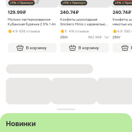
+5% с Премиум
+5% с Премиум
+5% с Пре
129.99 ₽
240.74 ₽
240.74 ₽
Молоко пастеризованное
Конфеты шоколадные
Конфеты ш
Кубанская буренка 2.5% 1.4л
Snickers Minis с карамелью
мякотью ко
арахисом и нугой
4.9
· 638 отзывов
5
· 416 отзывов
4.9
· 580
250г
962.99 ₽ · 1кг
250г
В корзину
В корзину
Новинки