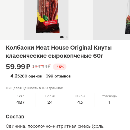
Колбаски Meat House Original Кнуты
классические сырокопченые 60г
59.99 ₽
109.99 ₽
-45%
4.2
5280 оценок · 399 отзывов
Пищевая ценность в 100 граммах
Ккал
Белки
Жиры
Углеводы
487
24
43
1
Состав
Свинина, посолочно-нитритная смесь (соль,