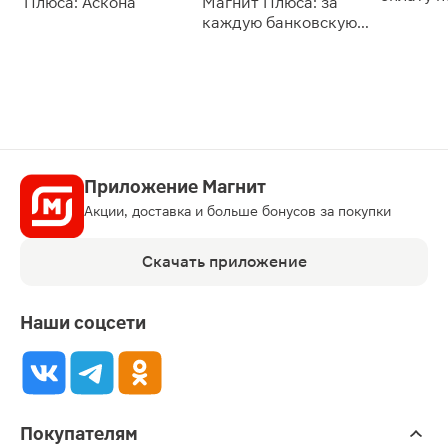
Плюса: Аскона
Магнит Плюса: за
сессии: 
каждую банковскую
карту
Приложение Магнит
Акции, доставка и больше бонусов за покупки
Скачать приложение
Наши соцсети
Покупателям