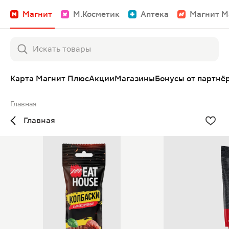
Магнит
М.Косметик
Аптека
Магнит М
Карта Магнит Плюс
Акции
Магазины
Бонусы от партнё
Главная
Главная