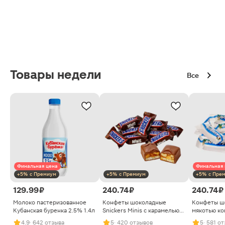
Товары недели
Все
Финальная цена
Финальная 
+5% с Премиум
+5% с Премиум
+5% с Пре
129.99 ₽
240.74 ₽
240.74 ₽
Молоко пастеризованное
Конфеты шоколадные
Конфеты ш
Кубанская буренка 2.5% 1.4л
Snickers Minis с карамелью
мякотью ко
арахисом и нугой
4.9
· 642 отзыва
5
· 420 отзывов
5
· 581 о