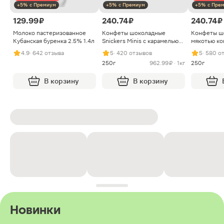
+5% с Премиум
+5% с Премиум
+5% с Пре
129.99 ₽
240.74 ₽
240.74 ₽
Молоко пастеризованное
Конфеты шоколадные
Конфеты ш
Кубанская буренка 2.5% 1.4л
Snickers Minis с карамелью
мякотью ко
арахисом и нугой
4.9
· 642 отзыва
5
· 420 отзывов
5
· 580 о
250г
962.99 ₽ · 1кг
250г
В корзину
В корзину
Новинки