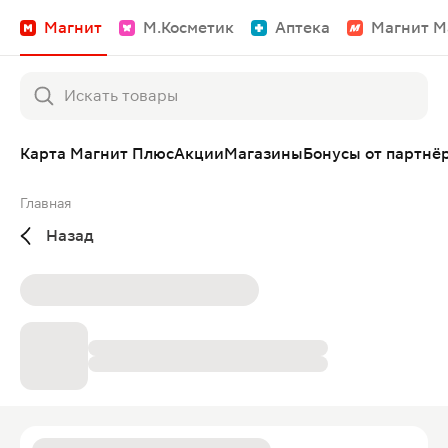
Магнит
М.Косметик
Аптека
Магнит М
Карта Магнит Плюс
Акции
Магазины
Бонусы от партнё
Главная
Назад