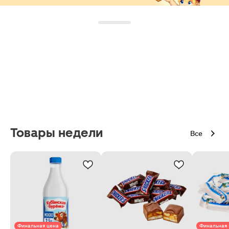
Товары недели
Все
Финальная цена
Финальная 