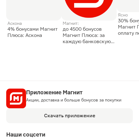
Ясно
30% бон
Аскона
Магнит:
Магнит 
4% бонусами Магнит
до 4500 бонусов
оплату 
Плюса: Аскона
Магнит Плюса: за
сессии: 
каждую банковскую
карту
Приложение Магнит
Акции, доставка и больше бонусов за покупки
Скачать приложение
Наши соцсети